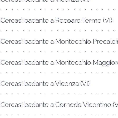
Cercasi badante a Recoaro Terme (VI)
Cercasi badante a Montecchio Precalcin
Cercasi badante a Montecchio Maggiore
Cercasi badante a Vicenza (VI)
Cercasi badante a Cornedo Vicentino (V