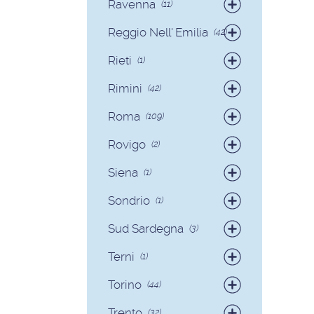
Ravenna
(11)
Badanti
(9)
Reggio Nell' Emilia
(42)
Colf
(2)
Badanti
(41)
Rieti
(1)
Colf
(1)
Badanti
(1)
Rimini
(42)
Badanti
(40)
Roma
(109)
Colf
(2)
Badanti
(93)
Rovigo
(2)
Colf
(16)
Badanti
(2)
Siena
(1)
Colf
(1)
Sondrio
(1)
Badanti
(1)
Sud Sardegna
(3)
Badanti
(3)
Terni
(1)
Badanti
(1)
Torino
(44)
Badanti
(38)
Trento
(32)