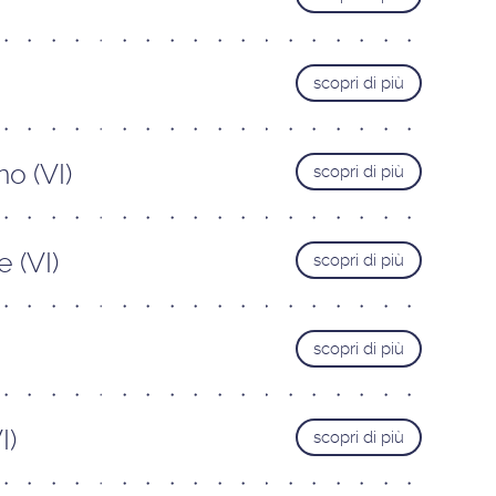
Livorno
Lucca
scopri di più
Pisa
Pistoia
Prato
o (VI)
scopri di più
TRENTINO ALTO-ADIGE
Bolzano
Bozen
 (VI)
Trento
scopri di più
UMBRIA
Perugia
scopri di più
I)
scopri di più