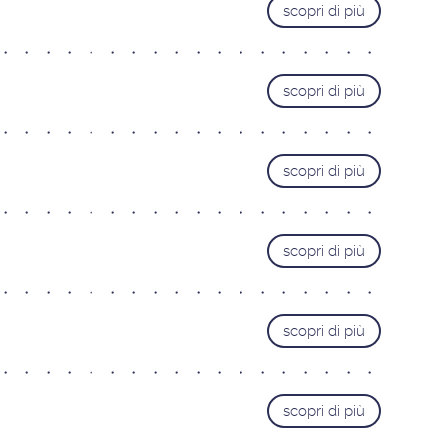
scopri di più
Roma Cipro
Roma Laurentina
Roma Monteverde
scopri di più
LIGURIA
Genova
LOMBARDIA
scopri di più
Bergamo
Brescia
scopri di più
Busto Arsizio
Como
Mantova
scopri di più
Milano Bezzi
Milano Loreto
scopri di più
Monza
Pavia