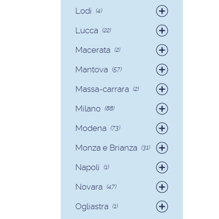
Badanti
(12)
Lodi
(4)
Badanti
(4)
Lucca
(22)
Badanti
(15)
Macerata
(2)
Colf
(7)
Badanti
(2)
Mantova
(57)
Badanti
(54)
Massa-carrara
(2)
Colf
(3)
Badanti
(2)
Milano
(88)
Badanti
(81)
Modena
(73)
Colf
(7)
Badanti
(70)
Monza e Brianza
(31)
Colf
(3)
Badanti
(30)
Napoli
(1)
Colf
(1)
Badanti
(1)
Novara
(47)
Badanti
(40)
Ogliastra
(1)
Colf
(7)
Colf
(1)