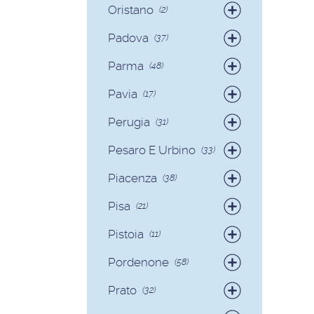
Oristano
(2)
Badanti
(2)
Padova
(37)
Badanti
(35)
Parma
(48)
Colf
(2)
Badanti
(42)
Pavia
(17)
Colf
(6)
Badanti
(17)
Perugia
(31)
Badanti
(29)
Pesaro E Urbino
(33)
Colf
(2)
Badanti
(31)
Piacenza
(38)
Colf
(2)
Badanti
(36)
Pisa
(21)
Colf
(2)
Badanti
(17)
Pistoia
(11)
Colf
(4)
Badanti
(11)
Pordenone
(58)
Badanti
(58)
Prato
(32)
Badanti
(32)