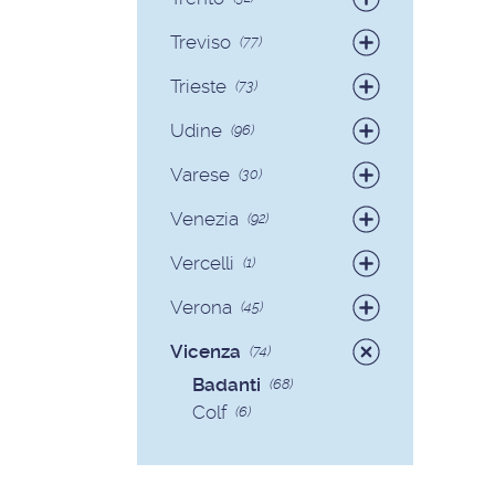
Colf
(6)
Badanti
(30)
Treviso
(77)
Colf
(2)
Badanti
(73)
Trieste
(73)
Colf
(4)
Badanti
(71)
Udine
(96)
Colf
(2)
Badanti
(89)
Varese
(30)
Colf
(7)
Badanti
(28)
Venezia
(92)
Colf
(2)
Badanti
(90)
Vercelli
(1)
Colf
(2)
Badanti
(1)
Verona
(45)
Badanti
(40)
Vicenza
(74)
Colf
(5)
Badanti
(68)
Colf
(6)