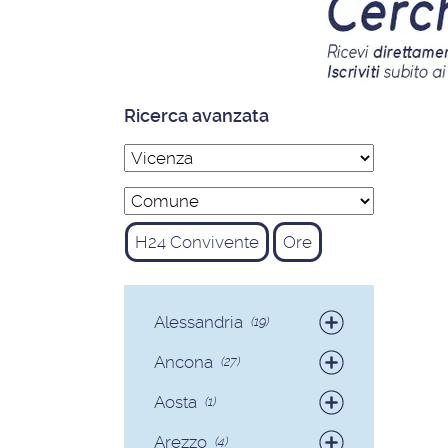
Ricerca avanzata
H24 Convivente
Ore
Alessandria
(19)
Badanti
(19)
Ancona
(27)
Badanti
(25)
Aosta
(1)
Colf
(2)
Badanti
(1)
Arezzo
(4)