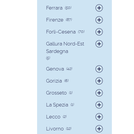
Badanti
(19)
Ferrara
(50)
Colf
(2)
Badanti
(49)
Firenze
(87)
Colf
(1)
Badanti
(82)
Forlì-Cesena
(70)
Colf
(5)
Badanti
(65)
Gallura Nord-Est
Colf
(5)
Sardegna
(5)
Badanti
(3)
Genova
(42)
Colf
(2)
Badanti
(39)
Gorizia
(6)
Colf
(3)
Badanti
(6)
Grosseto
(1)
Badanti
(1)
La Spezia
(1)
Colf
(1)
Lecco
(2)
Badanti
(1)
Livorno
(12)
Colf
(1)