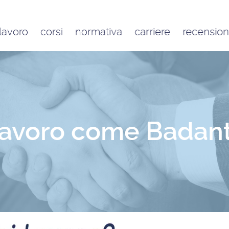
 lavoro
corsi
normativa
carriere
recension
Contratto di lavoro
Google
domestico e inquadramento
Trustpilot
Contributo FAP e altri
contributi per l’aiuto familiare
Costo delle badanti
conviventi e a ore
 lavoro come Badant
Sanzioni per chi assume una
badante o una colf in nero