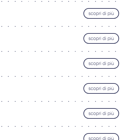
Varese
scopri di più
MARCHE
Ancona
Pesaro
scopri di più
PIEMONTE
Alessandria
scopri di più
Cuneo
Novara
Torino
scopri di più
SARDEGNA
Cagliari
scopri di più
TOSCANA
Firenze Gavinana
Firenze Isolotto
scopri di più