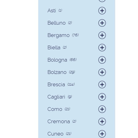
Badanti
(4)
Asti
(1)
Colf
(1)
Belluno
(2)
Colf
(2)
Bergamo
(76)
Badanti
(75)
Biella
(2)
Colf
(1)
Badanti
(2)
Bologna
(66)
Badanti
(62)
Bolzano
(29)
Colf
(4)
Badanti
(28)
Brescia
(114)
Colf
(1)
Badanti
(103)
Cagliari
(9)
Colf
(11)
Badanti
(8)
Como
(21)
Colf
(1)
Badanti
(18)
Cremona
(2)
Colf
(3)
Badanti
(2)
Cuneo
(21)