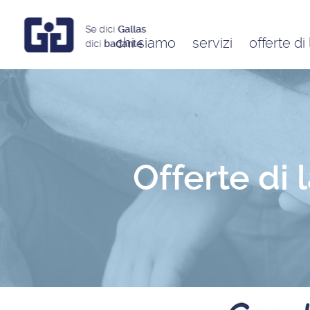
Se dici
Gallas
chi siamo
servizi
offerte di
dici
badante
Assistenti a ore
Babysitter
Badanti
Colf
Offerte di