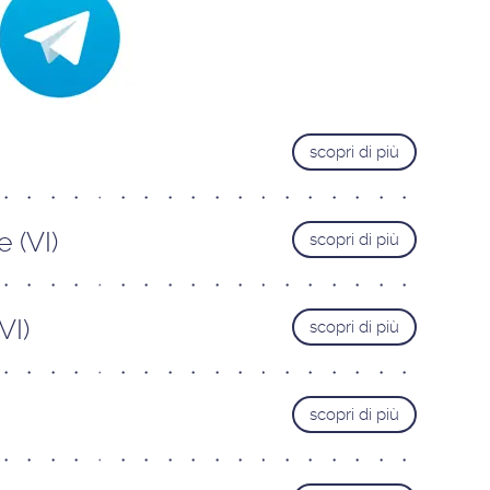
Trieste
Pordenone
Cervignano del Friuli
VENETO
scopri di più
Castelfranco Veneto
Mestre
Padova
 (VI)
scopri di più
Portogruaro
Treviso
VI)
scopri di più
Verona
Vicenza
LAZIO
scopri di più
Roma Adriatico
Roma Appia Nuova