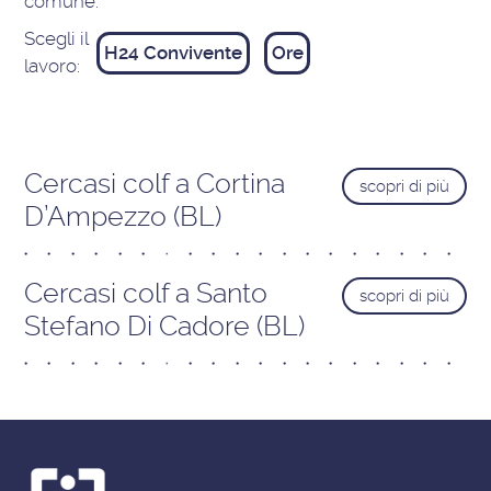
comune:
Scegli il
H24 Convivente
Ore
lavoro:
Cercasi colf a Cortina
scopri di più
D’Ampezzo (BL)
Cercasi colf a Santo
scopri di più
Stefano Di Cadore (BL)