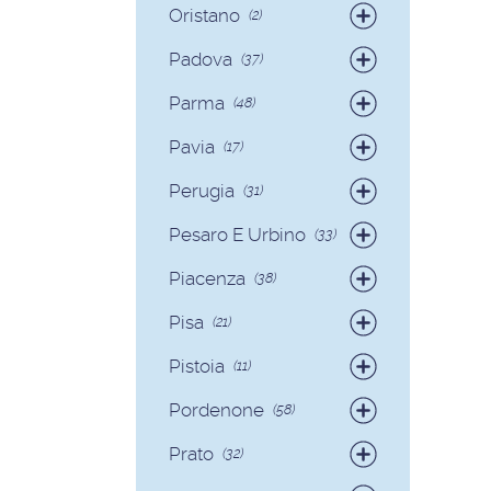
Oristano
(2)
Badanti
(2)
Padova
(37)
Badanti
(35)
Parma
(48)
Colf
(2)
Badanti
(42)
Pavia
(17)
Colf
(6)
Badanti
(17)
Perugia
(31)
Badanti
(29)
Pesaro E Urbino
(33)
Colf
(2)
Badanti
(31)
Piacenza
(38)
Colf
(2)
Badanti
(36)
Pisa
(21)
Colf
(2)
Badanti
(17)
Pistoia
(11)
Colf
(4)
Badanti
(11)
Pordenone
(58)
Badanti
(58)
Prato
(32)
Badanti
(32)