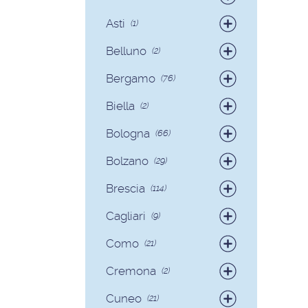
Badanti
(4)
Asti
(1)
Colf
(1)
Belluno
(2)
Colf
(2)
Bergamo
(76)
Badanti
(75)
Biella
(2)
Colf
(1)
Badanti
(2)
Bologna
(66)
Badanti
(62)
Bolzano
(29)
Colf
(4)
Badanti
(28)
Brescia
(114)
Colf
(1)
Badanti
(103)
Cagliari
(9)
Colf
(11)
Badanti
(8)
Como
(21)
Colf
(1)
Badanti
(18)
Cremona
(2)
Colf
(3)
Badanti
(2)
Cuneo
(21)