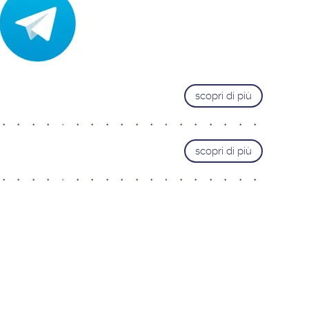
Trieste
Pordenone
Cervignano del Friuli
VENETO
scopri di più
Castelfranco Veneto
Mestre
Padova
scopri di più
Portogruaro
Treviso
Verona
Vicenza
LAZIO
Roma Adriatico
Roma Appia Nuova