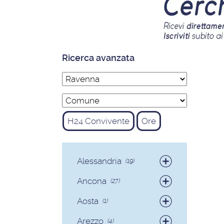
Ricerca avanzata
H24 Convivente
Ore
Alessandria
(19)
Badanti
(19)
Ancona
(27)
Badanti
(25)
Aosta
(1)
Colf
(2)
Badanti
(1)
Arezzo
(4)