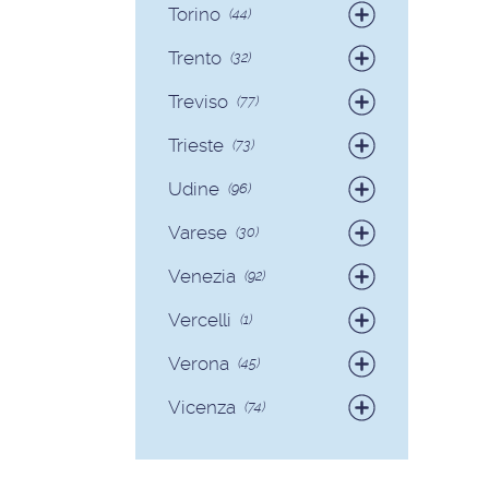
Torino
(44)
Badanti
(38)
Trento
(32)
Colf
(6)
Badanti
(30)
Treviso
(77)
Colf
(2)
Badanti
(73)
Trieste
(73)
Colf
(4)
Badanti
(71)
Udine
(96)
Colf
(2)
Badanti
(89)
Varese
(30)
Colf
(7)
Badanti
(28)
Venezia
(92)
Colf
(2)
Badanti
(90)
Vercelli
(1)
Colf
(2)
Badanti
(1)
Verona
(45)
Badanti
(40)
Vicenza
(74)
Colf
(5)
Badanti
(68)
Colf
(6)