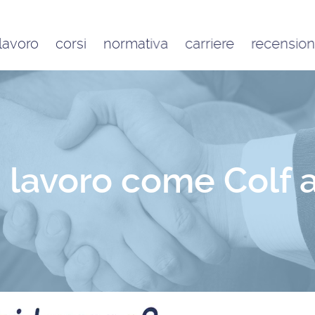
 lavoro
corsi
normativa
carriere
recension
Contratto di lavoro
Google
domestico e inquadramento
Trustpilot
Contributo FAP e altri
contributi per l’aiuto familiare
Costo delle badanti
conviventi e a ore
i lavoro come Colf
Sanzioni per chi assume una
badante o una colf in nero