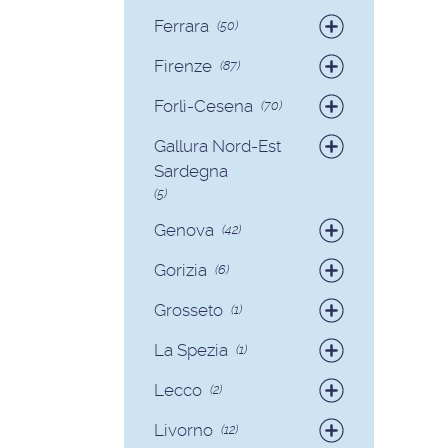
Badanti
(19)
Ferrara
(50)
Colf
(2)
Badanti
(49)
Firenze
(87)
Colf
(1)
Badanti
(82)
Forlì-Cesena
(70)
Colf
(5)
Badanti
(65)
Gallura Nord-Est
Colf
(5)
Sardegna
(5)
Badanti
(3)
Genova
(42)
Colf
(2)
Badanti
(39)
Gorizia
(6)
Colf
(3)
Badanti
(6)
Grosseto
(1)
Badanti
(1)
La Spezia
(1)
Colf
(1)
Lecco
(2)
Badanti
(1)
Livorno
(12)
Colf
(1)