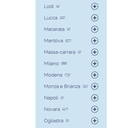
Badanti
(12)
Lodi
(4)
Badanti
(4)
Lucca
(22)
Badanti
(15)
Macerata
(2)
Colf
(7)
Badanti
(2)
Mantova
(57)
Badanti
(54)
Massa-carrara
(2)
Colf
(3)
Badanti
(2)
Milano
(88)
Badanti
(81)
Modena
(73)
Colf
(7)
Badanti
(70)
Monza e Brianza
(31)
Colf
(3)
Badanti
(30)
Napoli
(1)
Colf
(1)
Badanti
(1)
Novara
(47)
Badanti
(40)
Ogliastra
(1)
Colf
(7)
Colf
(1)