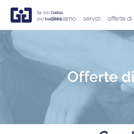
Se dici
Gallas
chi siamo
servizi
offerte di
dici
badante
Assistenti a ore
Babysitter
Badanti
Colf
Offerte d