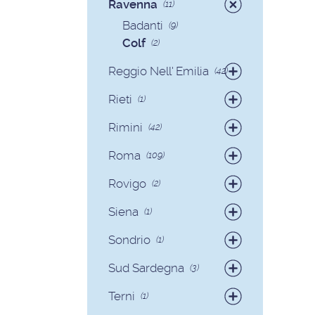
Ravenna
(11)
Badanti
(9)
Colf
(2)
Reggio Nell' Emilia
(42)
Badanti
(41)
Rieti
(1)
Colf
(1)
Badanti
(1)
Rimini
(42)
Badanti
(40)
Roma
(109)
Colf
(2)
Badanti
(93)
Rovigo
(2)
Colf
(16)
Badanti
(2)
Siena
(1)
Colf
(1)
Sondrio
(1)
Badanti
(1)
Sud Sardegna
(3)
Badanti
(3)
Terni
(1)
Badanti
(1)