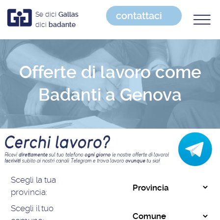
contattaci
Se dici
Gallas
dici
badante
Offerte di lavoro come
Badanti a Genova
Scegli la tua
provincia:
Scegli il tuo