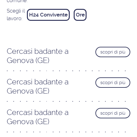
comune:
Scegli il
H24 Convivente
Ore
lavoro:
Cercasi badante a
scopri di più
Genova (GE)
Cercasi badante a
scopri di più
Genova (GE)
Cercasi badante a
scopri di più
Genova (GE)