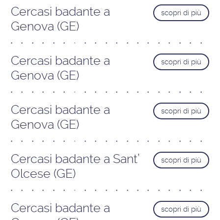
Cercasi badante a
scopri di più
Genova (GE)
Cercasi badante a
scopri di più
Genova (GE)
Cercasi badante a
scopri di più
Genova (GE)
Cercasi badante a Sant’
scopri di più
Olcese (GE)
Cercasi badante a
scopri di più