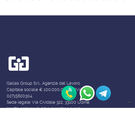
Gallas Group S.r.l., Agenzia del Lavoro.
Capitale sociale € 100.000,00 i.v. P.IVA:
02715620304.
Sede legale: Via Cividale 322, 33100 Udine.
Iscritta sezione III Albo Agenzie Lavoro
aut. Ministero del Lavoro n. autorizzazione Albo
Informatico R. 0000124.20/09/2022
2020 © Gallas Group S.r.l.