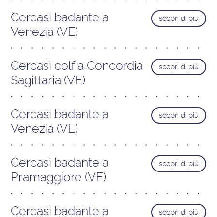
Cercasi badante a
scopri di più
Venezia (VE)
Cercasi colf a Concordia
scopri di più
Sagittaria (VE)
Cercasi badante a
scopri di più
Venezia (VE)
Cercasi badante a
scopri di più
Pramaggiore (VE)
Cercasi badante a
scopri di più