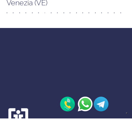
Venezia (VE)