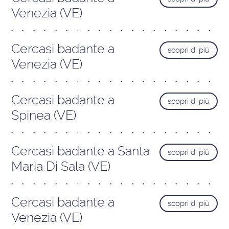
Venezia (VE)
Cercasi badante a
scopri di più
Venezia (VE)
Cercasi badante a
scopri di più
Spinea (VE)
Cercasi badante a Santa
scopri di più
Maria Di Sala (VE)
Cercasi badante a
scopri di più
Venezia (VE)