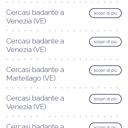
Cercasi badante a
scopri di più
Venezia (VE)
Cercasi badante a
scopri di più
Venezia (VE)
Cercasi badante a
scopri di più
Martellago (VE)
Cercasi badante a
scopri di più
Venezia (VE)
Cercasi badante a
scopri di più