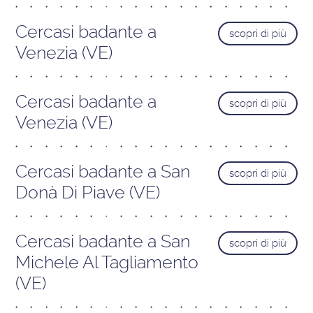
Cercasi badante a
scopri di più
Venezia (VE)
Cercasi badante a
scopri di più
Venezia (VE)
Cercasi badante a San
scopri di più
Donà Di Piave (VE)
Cercasi badante a San
scopri di più
Michele Al Tagliamento
(VE)