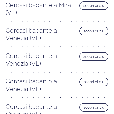
Cercasi badante a Mira
scopri di più
(VE)
Cercasi badante a
scopri di più
Venezia (VE)
Cercasi badante a
scopri di più
Venezia (VE)
Cercasi badante a
scopri di più
Venezia (VE)
Cercasi badante a
scopri di più