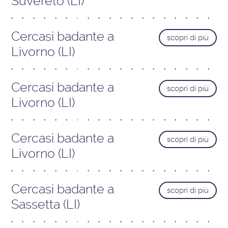
Suvereto (LI)
Cercasi badante a
scopri di più
Livorno (LI)
Cercasi badante a
scopri di più
Livorno (LI)
Cercasi badante a
scopri di più
Livorno (LI)
Cercasi badante a
scopri di più
Sassetta (LI)