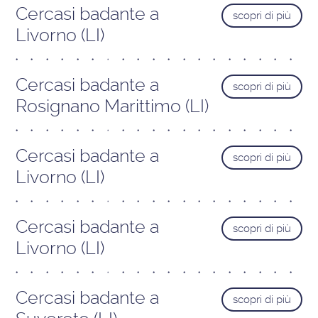
Cercasi badante a
scopri di più
Livorno (LI)
Cercasi badante a
scopri di più
Rosignano Marittimo (LI)
Cercasi badante a
scopri di più
Livorno (LI)
Cercasi badante a
scopri di più
Livorno (LI)
Cercasi badante a
scopri di più