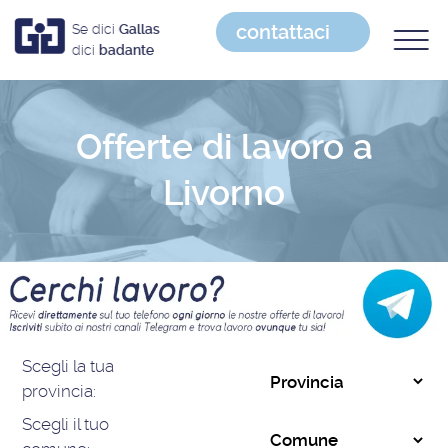
contattaci
Se dici
Gallas
dici
badante
Offerte di lavoro a
Livorno
Scegli la tua
provincia:
Scegli il tuo