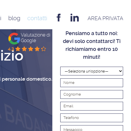
i
blog
contatti
AREA PRIVATA
EMILIA ROMAGNA
Pensiamo a tutto noi:
Valutazione di
Bologna
Google
devi solo contattarci! Ti
Cesena
richiamiamo entro 10
4.3
izio
minuti!
Ferrara
Forlì
Modena
 di personale domestico.
Parma
Piacenza
Reggio Emilia
Rimini
FRIULI VENEZIA GIULIA
Udine