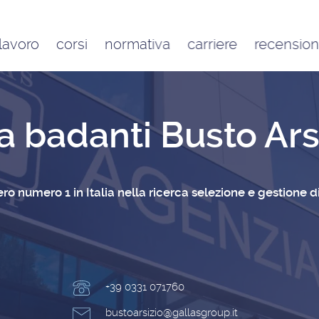
 lavoro
corsi
normativa
carriere
recension
Contratto di lavoro
Google
domestico e inquadramento
Trustpilot
Contributo FAP e altri
a badanti Busto Ars
contributi per l’aiuto familiare
Costo delle badanti
conviventi e a ore
Sanzioni per chi assume una
tero numero 1 in Italia nella ricerca selezione e gestione
badante o una colf in nero
+39 0331 071760
bustoarsizio@gallasgroup.it