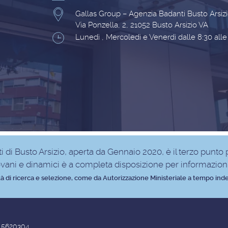
Gallas Group – Agenzia Badanti Busto Arsiz
Via Ponzella, 2, 21052 Busto Arsizio VA
Lunedì , Mercoledì e Venerdì dalle 8:30 alle
nti di Busto Arsizio, aperta da Gennaio 2020, è il terzo punt
vani e dinamici è a completa disposizione per informazioni 
tività di ricerca e selezione, come da Autorizzazione Ministeriale a tempo i
715620304.