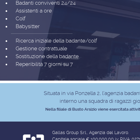
Badanti conviventi 24/24
Assistenti a ore
Colf
Babysitter
Ricerca iniziale della badante/colf
Gestione contrattuale
Sostituzione della badante
Reperibilità 7 giorni su 7
Situata in via Ponzella 2, l’agenzia bada
interno una squadra di ragazzi gio
Nella filiale di Busto Arsizio viene esercitata at
Gallas Group S.r.l., Agenzia del Lavoro.
Capitale sociale € 100.000,00 i.v. P.IVA: 02