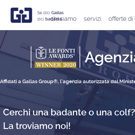
Se dici
Gallas
chi siamo
servizi
offerte di
dici
badante
Assistenti a ore
Babysitter
Badanti
Agenzi
Colf
Affidati a Gallas Group®, l'agenzia autorizzata dal Minis
Cerchi una badante o una colf?
La troviamo noi!