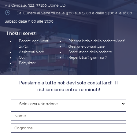
Via Cividale, 322, 33100 Udine UD
Dal Lunedì al Venerdì dalle 9:00 alle 13:00 e dalle 14:00 alle 18:00
Sabato dalle 9:00 alle 13:00
I nostri servizi
Badanti conviventi
Ricerca iniziale della badante/colf
24/24
Gestione contrattuale
Assistenti a ore
Sostituzione della badante
Colf
Reperibilità 7 giorni su 7
Babysitter
Pensiamo a tutto noi: devi solo contattarci! Ti
richiamiamo entro 10 minuti!