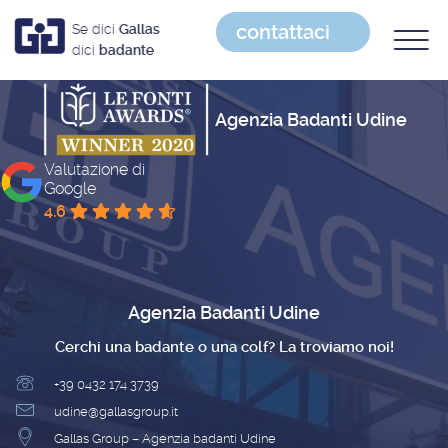
contattaci
Se dici
Gallas
dici
badante
Agenzia Badanti Udine
Valutazione di
Google
4.6
Agenzia Badanti Udine
Cerchi una badante o una colf? La troviamo noi!
+39 0432 174 3739
udine@gallasgroup.it
Gallas Group – Agenzia badanti Udine