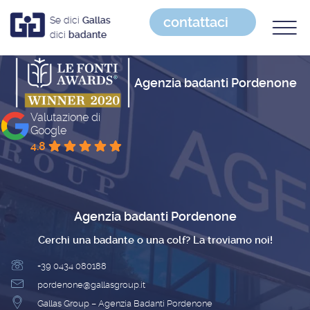
contattaci
Se dici
Gallas
dici
badante
Agenzia badanti Pordenone
Valutazione di
Google
4.8
Agenzia badanti Pordenone
Cerchi una badante o una colf? La troviamo noi!
+39 0434 080188
pordenone@gallasgroup.it
Gallas Group – Agenzia Badanti Pordenone