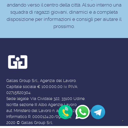
andando verso il centro della città. Al suo interno una
squadra di ragazzi giovani, dinamici e a completa
disposizione per informazioni e consigli per aiutare il
prossimo.
Gallas Group S.r.l., Agenzia del Lavoro.
Capitale sociale € 100.000,00 i.v. P.IVA:
02715620304.
Sede legale: Via Cividale 322, 33100 Udine.
Iscritta sezione III Albo Agenzie Lavoro
aut. Ministero del Lavoro n. autorizzazione Albo
Informatico R. 0000124.20/09/2022
2020 © Gallas Group S.r.l.