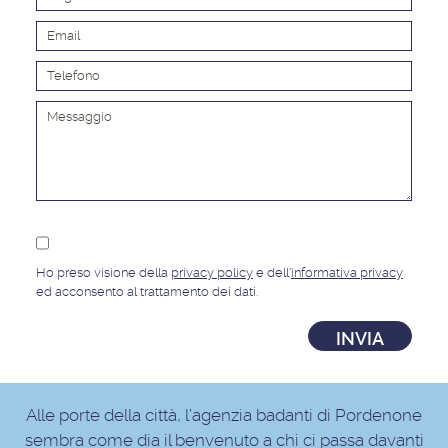
Ho preso visione della
privacy policy
e dell'
informativa privacy
ed acconsento al trattamento dei dati.
Alter
Alle porte della città, l’agenzia badanti di Pordenone
sembra come dia il benvenuto a chi ci passa davanti