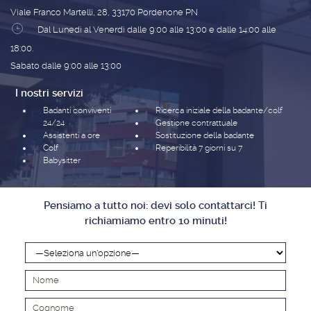
Viale Franco Martelli, 28, 33170 Pordenone PN
Dal Lunedì al Venerdì dalle 9:00 alle 13:00 e dalle 14:00 alle
18:00.
Sabato dalle 9:00 alle 13:00
I nostri servizi
Badanti conviventi
Ricerca iniziale della badante/colf
24/24
Gestione contrattuale
Assistenti a ore
Sostituzione della badante
Colf
Reperibilità 7 giorni su 7
Babysitter
Pensiamo a tutto noi: devi solo contattarci! Ti
richiamiamo entro 10 minuti!