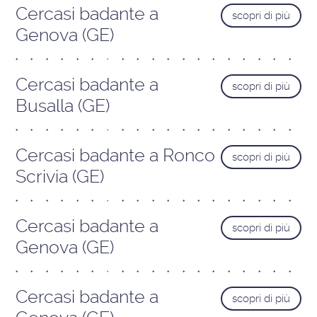
Cercasi badante a
scopri di più
Genova (GE)
Cercasi badante a
scopri di più
Busalla (GE)
Cercasi badante a Ronco
scopri di più
Scrivia (GE)
Cercasi badante a
scopri di più
Genova (GE)
Cercasi badante a
scopri di più