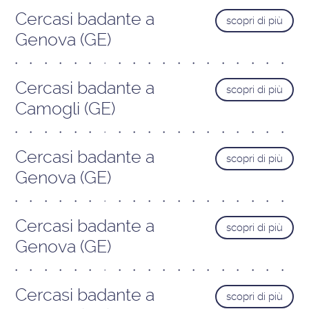
Cercasi badante a
scopri di più
Genova (GE)
Cercasi badante a
scopri di più
Camogli (GE)
Cercasi badante a
scopri di più
Genova (GE)
Cercasi badante a
scopri di più
Genova (GE)
Cercasi badante a
scopri di più