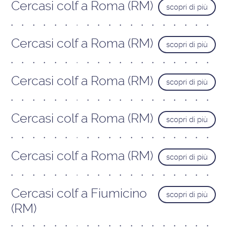
Cercasi colf a Roma (RM)
scopri di più
Cercasi colf a Roma (RM)
scopri di più
Cercasi colf a Roma (RM)
scopri di più
Cercasi colf a Roma (RM)
scopri di più
Cercasi colf a Roma (RM)
scopri di più
Cercasi colf a Fiumicino
scopri di più
(RM)