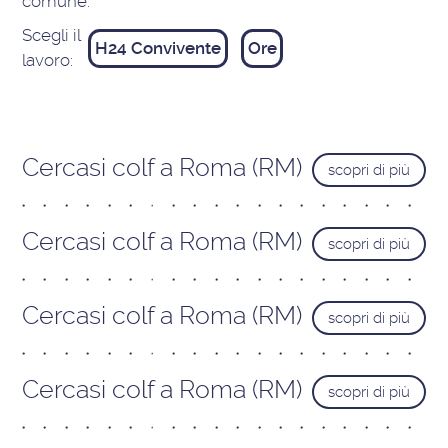
comune:
Scegli il
H24 Convivente
Ore
lavoro:
Cercasi colf a Roma (RM)
scopri di più
Cercasi colf a Roma (RM)
scopri di più
Cercasi colf a Roma (RM)
scopri di più
Cercasi colf a Roma (RM)
scopri di più