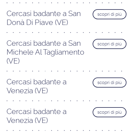
Cercasi badante a San
scopri di più
Donà Di Piave (VE)
Cercasi badante a San
scopri di più
Michele Al Tagliamento
(VE)
Cercasi badante a
scopri di più
Venezia (VE)
Cercasi badante a
scopri di più
Venezia (VE)