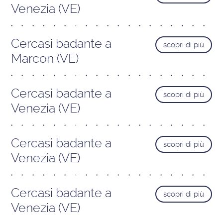
Venezia (VE)
Cercasi badante a
scopri di più
Marcon (VE)
Cercasi badante a
scopri di più
Venezia (VE)
Cercasi badante a
scopri di più
Venezia (VE)
Cercasi badante a
scopri di più
Venezia (VE)