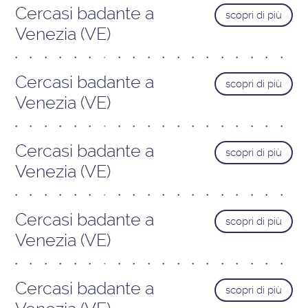
Cercasi badante a
scopri di più
Venezia (VE)
Cercasi badante a
scopri di più
Venezia (VE)
Cercasi badante a
scopri di più
Venezia (VE)
Cercasi badante a
scopri di più
Venezia (VE)
Cercasi badante a
scopri di più