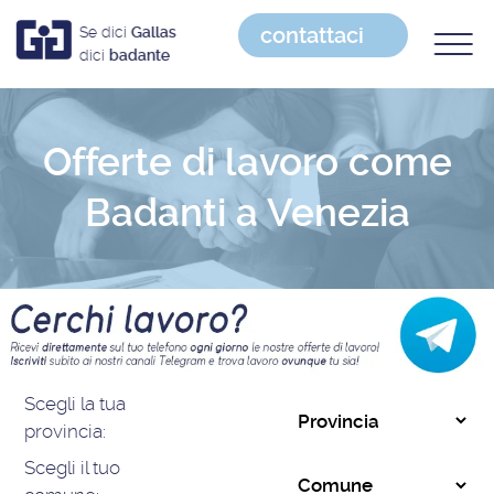
contattaci
Se dici
Gallas
dici
badante
Offerte di lavoro come
Badanti a Venezia
Scegli la tua
provincia:
Scegli il tuo