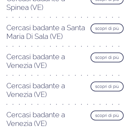
Spinea (VE)
Cercasi badante a Santa
scopri di più
Maria Di Sala (VE)
Cercasi badante a
scopri di più
Venezia (VE)
Cercasi badante a
scopri di più
Venezia (VE)
Cercasi badante a
scopri di più
Venezia (VE)