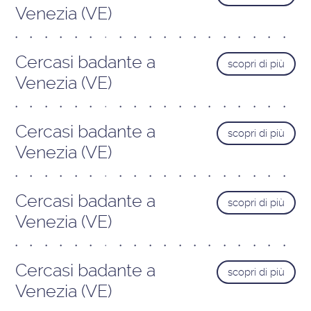
Venezia (VE)
Cercasi badante a
scopri di più
Venezia (VE)
Cercasi badante a
scopri di più
Venezia (VE)
Cercasi badante a
scopri di più
Venezia (VE)
Cercasi badante a
scopri di più
Venezia (VE)