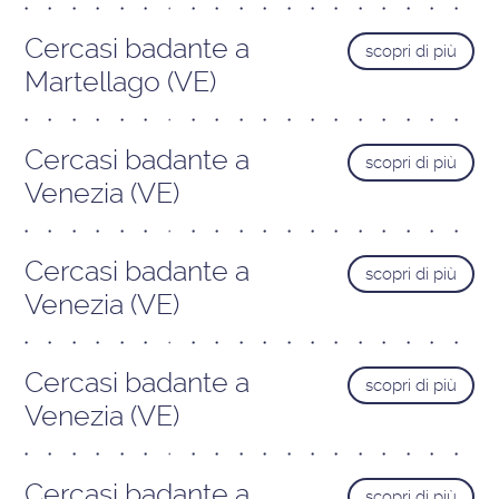
Cercasi badante a
scopri di più
Martellago (VE)
Cercasi badante a
scopri di più
Venezia (VE)
Cercasi badante a
scopri di più
Venezia (VE)
Cercasi badante a
scopri di più
Venezia (VE)
Cercasi badante a
scopri di più