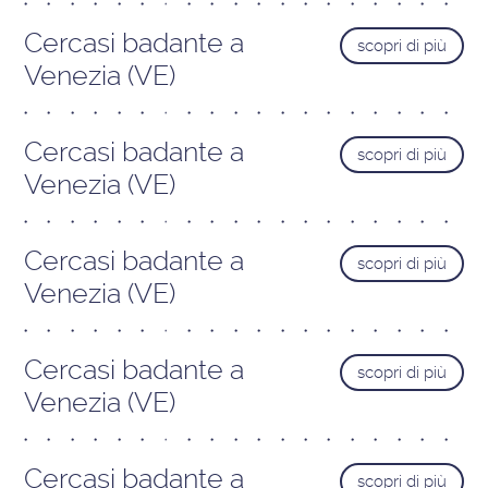
Cercasi badante a
scopri di più
Venezia (VE)
Cercasi badante a
scopri di più
Venezia (VE)
Cercasi badante a
scopri di più
Venezia (VE)
Cercasi badante a
scopri di più
Venezia (VE)
Cercasi badante a
scopri di più