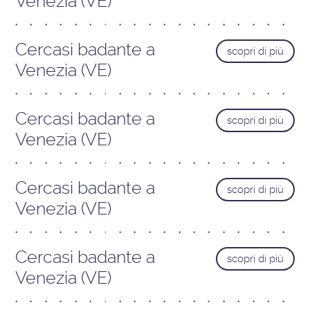
Venezia (VE)
Cercasi badante a
scopri di più
Venezia (VE)
Cercasi badante a
scopri di più
Venezia (VE)
Cercasi badante a
scopri di più
Venezia (VE)
Cercasi badante a
scopri di più
Venezia (VE)