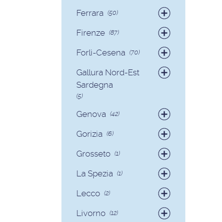
Badanti
(19)
Ferrara
(50)
Colf
(2)
Badanti
(49)
Firenze
(87)
Colf
(1)
Badanti
(82)
Forlì-Cesena
(70)
Colf
(5)
Badanti
(65)
Gallura Nord-Est
Colf
(5)
Sardegna
(5)
Badanti
(3)
Genova
(42)
Colf
(2)
Badanti
(39)
Gorizia
(6)
Colf
(3)
Badanti
(6)
Grosseto
(1)
Badanti
(1)
La Spezia
(1)
Colf
(1)
Lecco
(2)
Badanti
(1)
Livorno
(12)
Colf
(1)