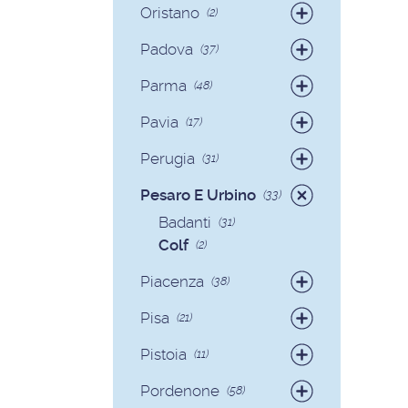
Oristano
(2)
Badanti
(2)
Padova
(37)
Badanti
(35)
Parma
(48)
Colf
(2)
Badanti
(42)
Pavia
(17)
Colf
(6)
Badanti
(17)
Perugia
(31)
Badanti
(29)
Pesaro E Urbino
(33)
Colf
(2)
Badanti
(31)
Colf
(2)
Piacenza
(38)
Badanti
(36)
Pisa
(21)
Colf
(2)
Badanti
(17)
Pistoia
(11)
Colf
(4)
Badanti
(11)
Pordenone
(58)