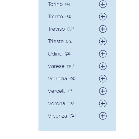
Torino
(44)
Badanti
(38)
Trento
(32)
Colf
(6)
Badanti
(30)
Treviso
(77)
Colf
(2)
Badanti
(73)
Trieste
(73)
Colf
(4)
Badanti
(71)
Udine
(96)
Colf
(2)
Badanti
(89)
Varese
(30)
Colf
(7)
Badanti
(28)
Venezia
(92)
Colf
(2)
Badanti
(90)
Vercelli
(1)
Colf
(2)
Badanti
(1)
Verona
(45)
Badanti
(40)
Vicenza
(74)
Colf
(5)
Badanti
(68)
Colf
(6)