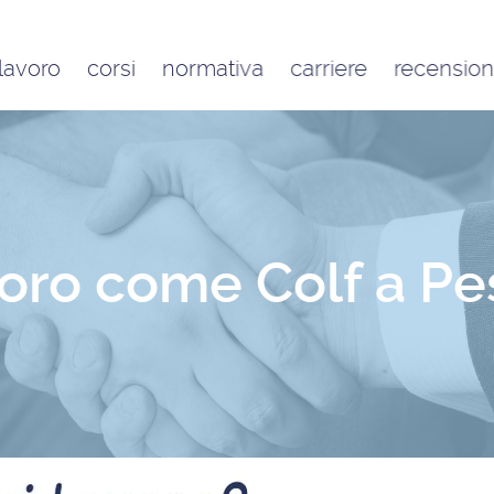
 lavoro
corsi
normativa
carriere
recension
Contratto di lavoro
Google
domestico e inquadramento
Trustpilot
Contributo FAP e altri
contributi per l’aiuto familiare
Costo delle badanti
conviventi e a ore
voro come Colf a P
Sanzioni per chi assume una
badante o una colf in nero