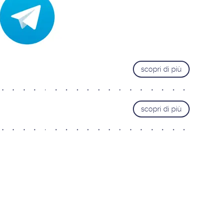
Trieste
Pordenone
Cervignano del Friuli
VENETO
scopri di più
Castelfranco Veneto
Mestre
Padova
scopri di più
Portogruaro
Treviso
Verona
Vicenza
LAZIO
Roma Adriatico
Roma Appia Nuova