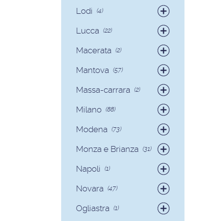
Badanti
(12)
Lodi
(4)
Badanti
(4)
Lucca
(22)
Badanti
(15)
Macerata
(2)
Colf
(7)
Badanti
(2)
Mantova
(57)
Badanti
(54)
Massa-carrara
(2)
Colf
(3)
Badanti
(2)
Milano
(88)
Badanti
(81)
Modena
(73)
Colf
(7)
Badanti
(70)
Monza e Brianza
(31)
Colf
(3)
Badanti
(30)
Napoli
(1)
Colf
(1)
Badanti
(1)
Novara
(47)
Badanti
(40)
Ogliastra
(1)
Colf
(7)
Colf
(1)