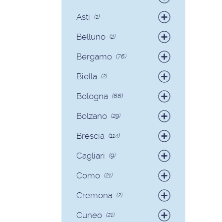
Badanti
(4)
Asti
(1)
Colf
(1)
Belluno
(2)
Colf
(2)
Bergamo
(76)
Badanti
(75)
Biella
(2)
Colf
(1)
Badanti
(2)
Bologna
(66)
Badanti
(62)
Bolzano
(29)
Colf
(4)
Badanti
(28)
Brescia
(114)
Colf
(1)
Badanti
(103)
Cagliari
(9)
Colf
(11)
Badanti
(8)
Como
(21)
Colf
(1)
Badanti
(18)
Cremona
(2)
Colf
(3)
Badanti
(2)
Cuneo
(21)