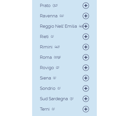
Badanti
(58)
Prato
(32)
Badanti
(32)
Ravenna
(11)
Badanti
(9)
Reggio Nell' Emilia
(42)
Colf
(2)
Badanti
(41)
Rieti
(1)
Colf
(1)
Badanti
(1)
Rimini
(42)
Badanti
(40)
Roma
(109)
Colf
(2)
Badanti
(93)
Rovigo
(2)
Colf
(16)
Badanti
(2)
Siena
(1)
Colf
(1)
Sondrio
(1)
Badanti
(1)
Sud Sardegna
(3)
Badanti
(3)
Terni
(1)
Badanti
(1)