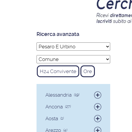
Ricerca avanzata
H24 Convivente
Ore
Alessandria
(19)
Badanti
(19)
Ancona
(27)
Badanti
(25)
Aosta
(1)
Colf
(2)
Badanti
(1)
Arezzo
(4)