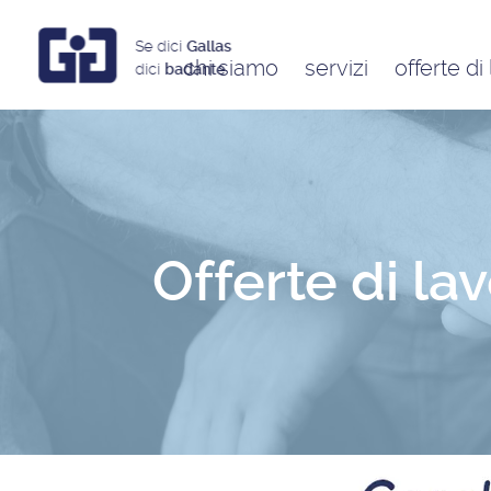
Se dici
Gallas
chi siamo
servizi
offerte di
dici
badante
Assistenti a ore
Babysitter
Badanti
Colf
Offerte di la