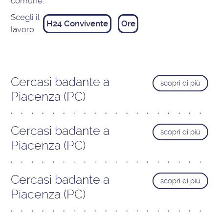
comune:
Scegli il
H24 Convivente
Ore
lavoro:
Cercasi badante a
scopri di più
Piacenza (PC)
Cercasi badante a
scopri di più
Piacenza (PC)
Cercasi badante a
scopri di più
Piacenza (PC)