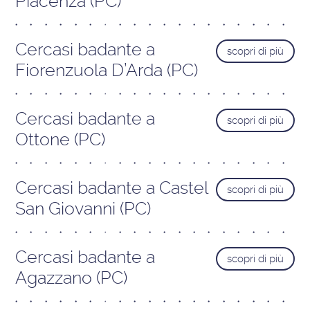
Piacenza (PC)
Cercasi badante a
scopri di più
Fiorenzuola D’Arda (PC)
Cercasi badante a
scopri di più
Ottone (PC)
Cercasi badante a Castel
scopri di più
San Giovanni (PC)
Cercasi badante a
scopri di più
Agazzano (PC)