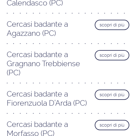
Calendasco (PC)
Cercasi badante a
scopri di più
Agazzano (PC)
Cercasi badante a
scopri di più
Gragnano Trebbiense
(PC)
Cercasi badante a
scopri di più
Fiorenzuola D’Arda (PC)
Cercasi badante a
scopri di più
Morfasso (PC)