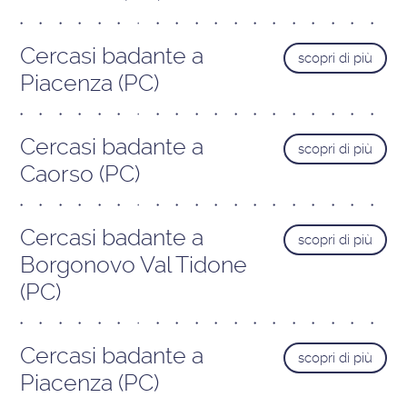
Cercasi badante a
scopri di più
Piacenza (PC)
Cercasi badante a
scopri di più
Caorso (PC)
Cercasi badante a
scopri di più
Borgonovo Val Tidone
(PC)
Cercasi badante a
scopri di più
Piacenza (PC)