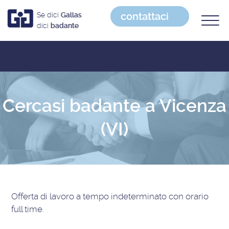
contattaci
Se dici
Gallas
dici
badante
Cercasi badante a Vicenza
(VI)
Offerta di lavoro
a tempo indeterminato con orario
full time
.