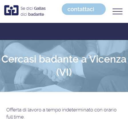
contattaci
Se dici
Gallas
dici
badante
Cercasi badante a Vicenza
(VI)
Offerta di lavoro
a tempo indeterminato con orario
full time
.