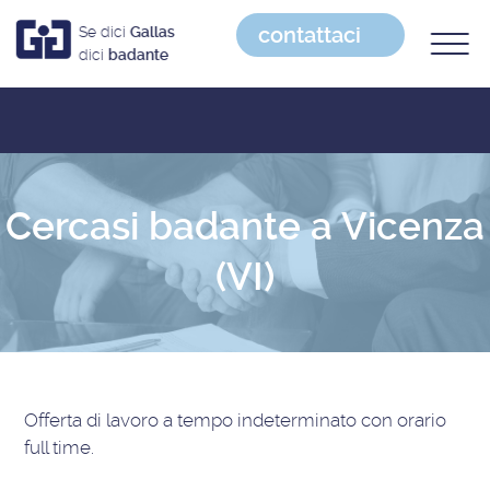
contattaci
Se dici
Gallas
dici
badante
Cercasi badante a Vicenza
(VI)
Offerta di lavoro
a tempo indeterminato con orario
full time
.