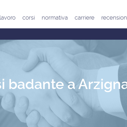
 lavoro
corsi
normativa
carriere
recension
Contratto di lavoro
Google
domestico e inquadramento
Trustpilot
Contributo FAP e altri
contributi per l’aiuto familiare
Costo delle badanti
conviventi e a ore
Sanzioni per chi assume una
badante o una colf in nero
i badante a Arzigna