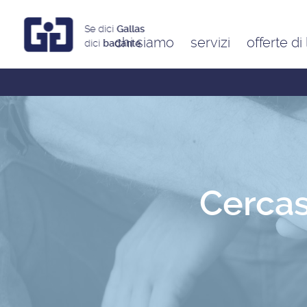
Se dici
Gallas
chi siamo
servizi
offerte di
dici
badante
Assistenti a ore
Babysitter
Badanti
Colf
Cercas