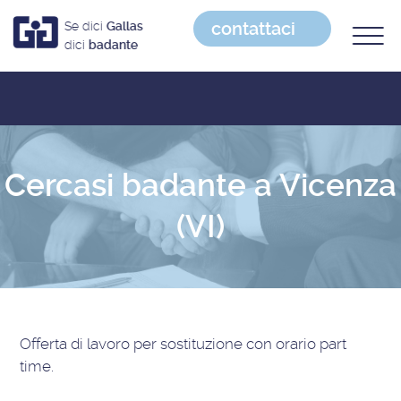
contattaci
Se dici
Gallas
dici
badante
Cercasi badante a Vicenza
(VI)
Offerta di lavoro
per sostituzione con orario part
time
.