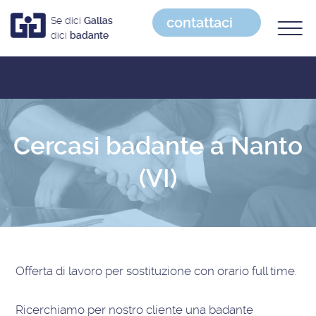
contattaci
Se dici
Gallas
dici
badante
Cercasi badante a Nanto
(VI)
Offerta di lavoro
per sostituzione con orario full time
.
Ricerchiamo per nostro cliente una badante