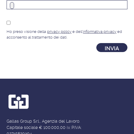
Ho preso visione della
privacy policy
e dell'
informativa privacy
ed
acconsento al trattamento dei dati.
Gallas Group S.r.l., Agenzia del Lavoro.
Capitale sociale € 100.000,00 i.v. P.IVA:
02715620304.