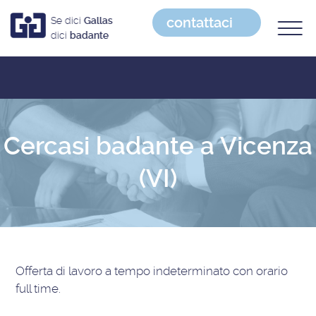
contattaci
Se dici
Gallas
dici
badante
Cercasi badante a Vicenza
(VI)
Offerta di lavoro
a tempo indeterminato con orario
full time
.