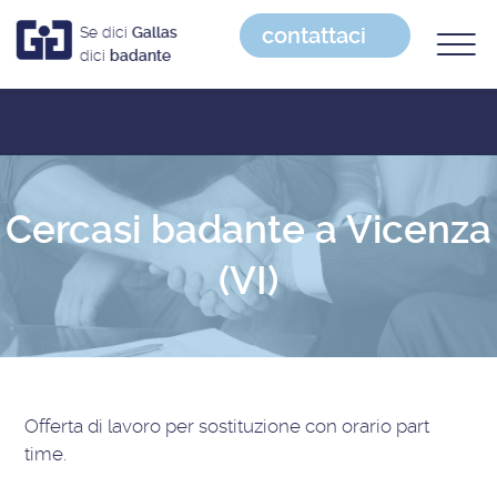
contattaci
Se dici
Gallas
dici
badante
Cercasi badante a Vicenza
(VI)
Offerta di lavoro
per sostituzione con orario part
time
.