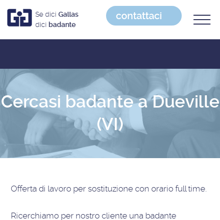
contattaci
Se dici
Gallas
dici
badante
Cercasi badante a Dueville
(VI)
Offerta di lavoro
per sostituzione con orario full time
.
Ricerchiamo per nostro cliente una badante