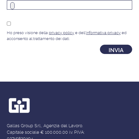
Ho preso visione della
privacy policy
e dell'
informativa privacy
ed
acconsento al trattamento dei dati.
Gallas Group S.r.l., Agenzia del Lavoro.
Capitale sociale € 100.000,00 i.v. P.IVA:
02715620304.