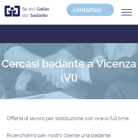
contattaci
Se dici
Gallas
dici
badante
Cercasi badante a Vicenza
(VI)
Offerta di lavoro
per sostituzione con orario full time
.
Ricerchiamo per nostro cliente una badante