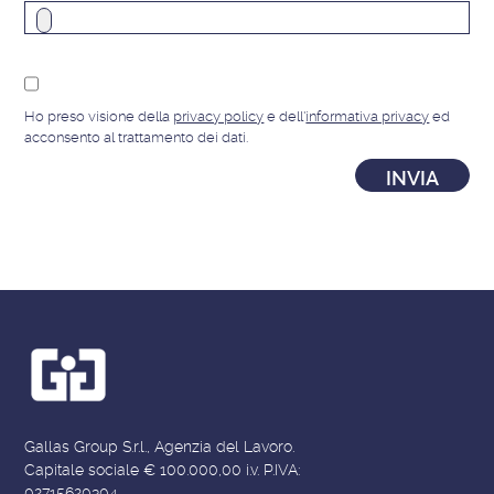
Ho preso visione della
privacy policy
e dell'
informativa privacy
ed
acconsento al trattamento dei dati.
Gallas Group S.r.l., Agenzia del Lavoro.
Capitale sociale € 100.000,00 i.v. P.IVA:
02715620304.