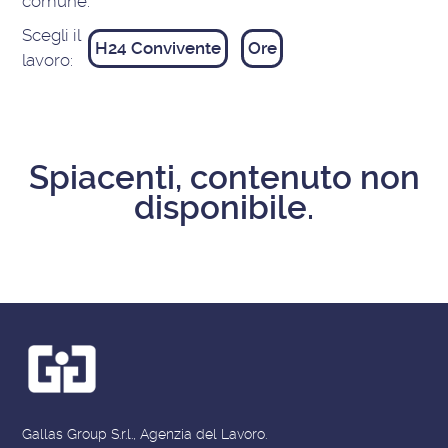
comune:
Scegli il
H24 Convivente
Ore
lavoro:
Spiacenti, contenuto non
disponibile.
Gallas Group S.r.l., Agenzia del Lavoro.