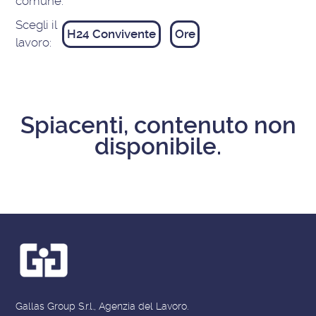
comune:
Scegli il
H24 Convivente
Ore
lavoro:
Spiacenti, contenuto non
disponibile.
Gallas Group S.r.l., Agenzia del Lavoro.