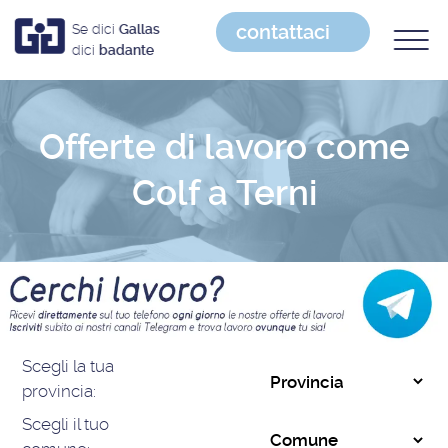
contattaci
Se dici
Gallas
dici
badante
Offerte di lavoro come
Colf a Terni
Scegli la tua
provincia:
Scegli il tuo