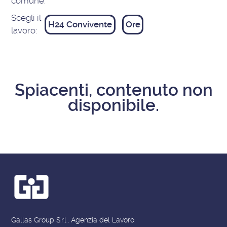
comune:
Scegli il
H24 Convivente
Ore
lavoro:
Spiacenti, contenuto non
disponibile.
Gallas Group S.r.l., Agenzia del Lavoro.