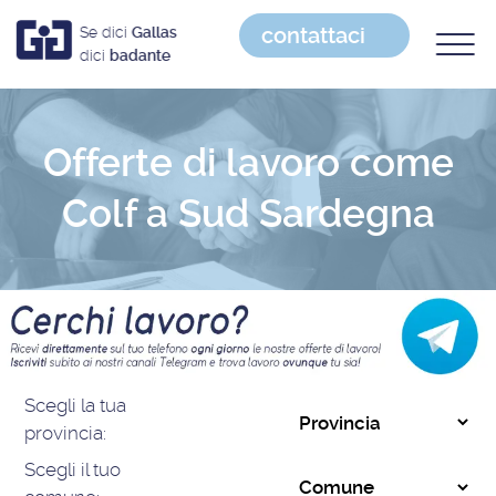
contattaci
Se dici
Gallas
dici
badante
Offerte di lavoro come
Colf a Sud Sardegna
Scegli la tua
provincia:
Scegli il tuo