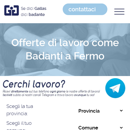
contattaci
Se dici
Gallas
dici
badante
Offerte di lavoro come
Badanti a Fermo
Scegli la tua
provincia:
Scegli il tuo