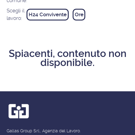
comune:
Scegli il
H24 Convivente
Ore
lavoro:
Spiacenti, contenuto non
disponibile.
Gallas Group S.r.l., Agenzia del Lavoro.