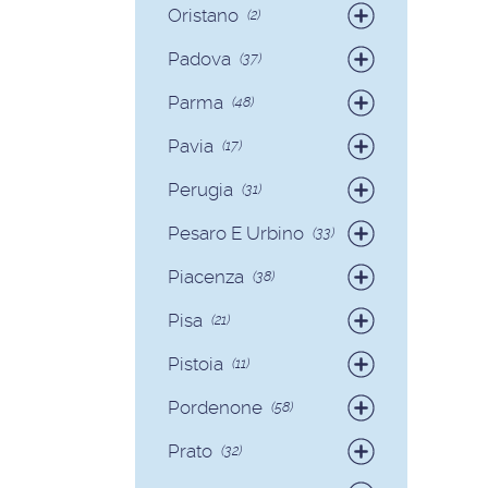
Oristano
(2)
Badanti
(2)
Padova
(37)
Badanti
(35)
Parma
(48)
Colf
(2)
Badanti
(42)
Pavia
(17)
Colf
(6)
Badanti
(17)
Perugia
(31)
Badanti
(29)
Pesaro E Urbino
(33)
Colf
(2)
Badanti
(31)
Piacenza
(38)
Colf
(2)
Badanti
(36)
Pisa
(21)
Colf
(2)
Badanti
(17)
Pistoia
(11)
Colf
(4)
Badanti
(11)
Pordenone
(58)
Badanti
(58)
Prato
(32)
Badanti
(32)