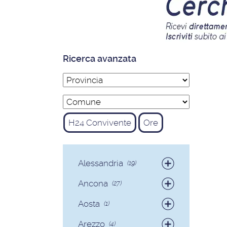
Ricerca avanzata
H24 Convivente
Ore
Alessandria
(19)
Badanti
(19)
Ancona
(27)
Badanti
(25)
Aosta
(1)
Colf
(2)
Badanti
(1)
Arezzo
(4)