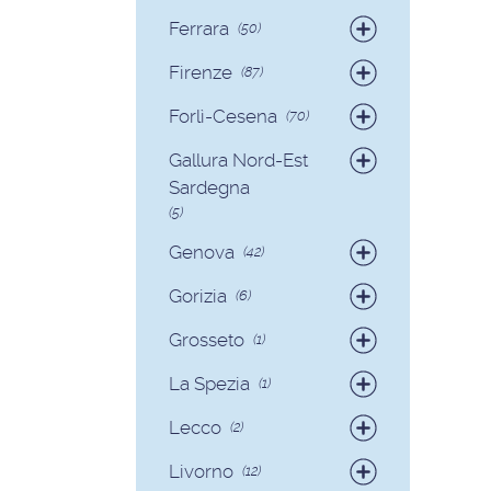
Badanti
(19)
Ferrara
(50)
Colf
(2)
Badanti
(49)
Firenze
(87)
Colf
(1)
Badanti
(82)
Forlì-Cesena
(70)
Colf
(5)
Badanti
(65)
Gallura Nord-Est
Colf
(5)
Sardegna
(5)
Badanti
(3)
Genova
(42)
Colf
(2)
Badanti
(39)
Gorizia
(6)
Colf
(3)
Badanti
(6)
Grosseto
(1)
Badanti
(1)
La Spezia
(1)
Colf
(1)
Lecco
(2)
Badanti
(1)
Livorno
(12)
Colf
(1)