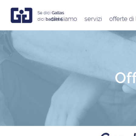
Se dici
Gallas
chi siamo
servizi
offerte di
dici
badante
Assistenti a ore
Babysitter
Badanti
Colf
Of