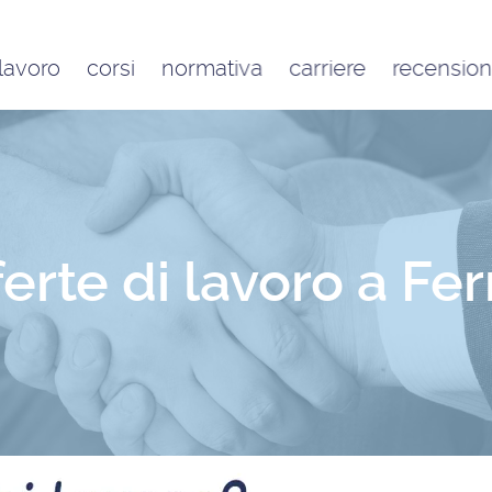
 lavoro
corsi
normativa
carriere
recension
Contratto di lavoro
Google
domestico e inquadramento
Trustpilot
Contributo FAP e altri
contributi per l’aiuto familiare
Costo delle badanti
conviventi e a ore
ferte di lavoro a Fe
Sanzioni per chi assume una
badante o una colf in nero