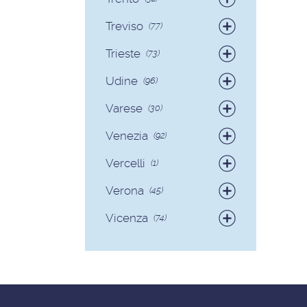
Colf
(6)
Badanti
(30)
Treviso
(77)
Colf
(2)
Badanti
(73)
Trieste
(73)
Colf
(4)
Badanti
(71)
Udine
(96)
Colf
(2)
Badanti
(89)
Varese
(30)
Colf
(7)
Badanti
(28)
Venezia
(92)
Colf
(2)
Badanti
(90)
Vercelli
(1)
Colf
(2)
Badanti
(1)
Verona
(45)
Badanti
(40)
Vicenza
(74)
Colf
(5)
Badanti
(68)
Colf
(6)