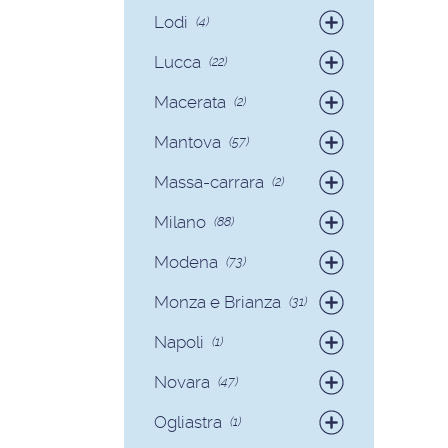
Badanti
(12)
Lodi
(4)
Badanti
(4)
Lucca
(22)
Badanti
(15)
Macerata
(2)
Colf
(7)
Badanti
(2)
Mantova
(57)
Badanti
(54)
Massa-carrara
(2)
Colf
(3)
Badanti
(2)
Milano
(88)
Badanti
(81)
Modena
(73)
Colf
(7)
Badanti
(70)
Monza e Brianza
(31)
Colf
(3)
Badanti
(30)
Napoli
(1)
Colf
(1)
Badanti
(1)
Novara
(47)
Badanti
(40)
Ogliastra
(1)
Colf
(7)
Colf
(1)