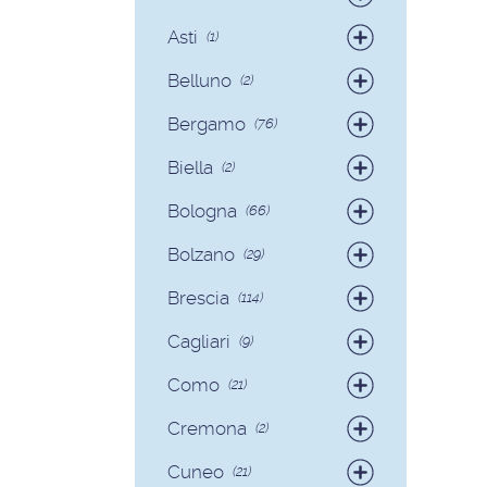
Badanti
(4)
Asti
(1)
Colf
(1)
Belluno
(2)
Colf
(2)
Bergamo
(76)
Badanti
(75)
Biella
(2)
Colf
(1)
Badanti
(2)
Bologna
(66)
Badanti
(62)
Bolzano
(29)
Colf
(4)
Badanti
(28)
Brescia
(114)
Colf
(1)
Badanti
(103)
Cagliari
(9)
Colf
(11)
Badanti
(8)
Como
(21)
Colf
(1)
Badanti
(18)
Cremona
(2)
Colf
(3)
Badanti
(2)
Cuneo
(21)