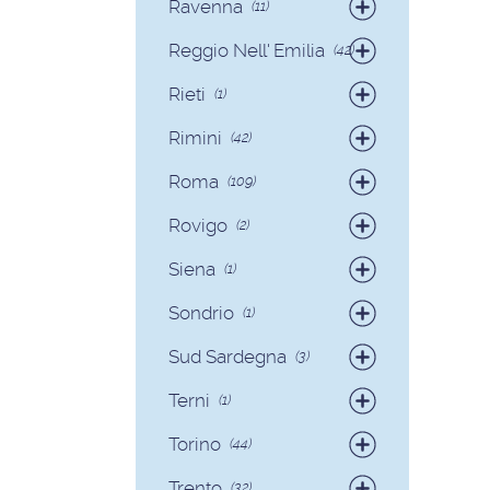
Ravenna
(11)
Badanti
(9)
Reggio Nell' Emilia
(42)
Colf
(2)
Badanti
(41)
Rieti
(1)
Colf
(1)
Badanti
(1)
Rimini
(42)
Badanti
(40)
Roma
(109)
Colf
(2)
Badanti
(93)
Rovigo
(2)
Colf
(16)
Badanti
(2)
Siena
(1)
Colf
(1)
Sondrio
(1)
Badanti
(1)
Sud Sardegna
(3)
Badanti
(3)
Terni
(1)
Badanti
(1)
Torino
(44)
Badanti
(38)
Trento
(32)