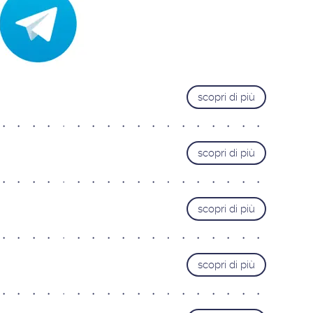
Trieste
Pordenone
Cervignano del Friuli
VENETO
scopri di più
Castelfranco Veneto
Mestre
Padova
scopri di più
Portogruaro
Treviso
scopri di più
Verona
Vicenza
LAZIO
scopri di più
Roma Adriatico
Roma Appia Nuova