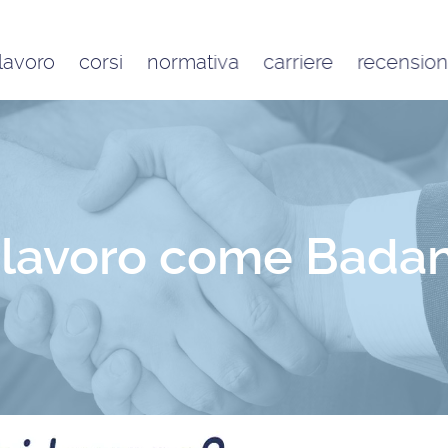
 lavoro
corsi
normativa
carriere
recension
Contratto di lavoro
Google
domestico e inquadramento
Trustpilot
Contributo FAP e altri
contributi per l’aiuto familiare
Costo delle badanti
conviventi e a ore
 lavoro come Badan
Sanzioni per chi assume una
badante o una colf in nero