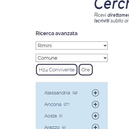
Ricerca avanzata
H24 Convivente
Ore
Alessandria
(19)
Badanti
(19)
Ancona
(27)
Badanti
(25)
Aosta
(1)
Colf
(2)
Badanti
(1)
Arezzo
(4)