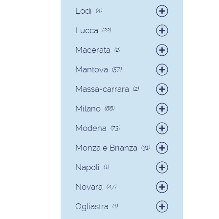
Badanti
(12)
Lodi
(4)
Badanti
(4)
Lucca
(22)
Badanti
(15)
Macerata
(2)
Colf
(7)
Badanti
(2)
Mantova
(57)
Badanti
(54)
Massa-carrara
(2)
Colf
(3)
Badanti
(2)
Milano
(88)
Badanti
(81)
Modena
(73)
Colf
(7)
Badanti
(70)
Monza e Brianza
(31)
Colf
(3)
Badanti
(30)
Napoli
(1)
Colf
(1)
Badanti
(1)
Novara
(47)
Badanti
(40)
Ogliastra
(1)
Colf
(7)
Colf
(1)