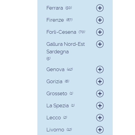
Badanti
(19)
Ferrara
(50)
Colf
(2)
Badanti
(49)
Firenze
(87)
Colf
(1)
Badanti
(82)
Forlì-Cesena
(70)
Colf
(5)
Badanti
(65)
Gallura Nord-Est
Colf
(5)
Sardegna
(5)
Badanti
(3)
Genova
(42)
Colf
(2)
Badanti
(39)
Gorizia
(6)
Colf
(3)
Badanti
(6)
Grosseto
(1)
Badanti
(1)
La Spezia
(1)
Colf
(1)
Lecco
(2)
Badanti
(1)
Livorno
(12)
Colf
(1)