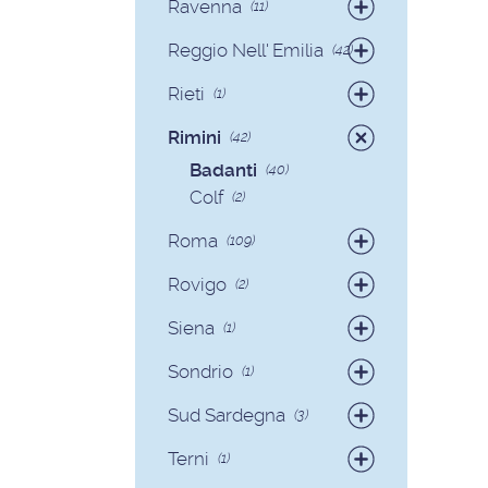
Ravenna
(11)
Badanti
(9)
Reggio Nell' Emilia
(42)
Colf
(2)
Badanti
(41)
Rieti
(1)
Colf
(1)
Badanti
(1)
Rimini
(42)
Badanti
(40)
Colf
(2)
Roma
(109)
Badanti
(93)
Rovigo
(2)
Colf
(16)
Badanti
(2)
Siena
(1)
Colf
(1)
Sondrio
(1)
Badanti
(1)
Sud Sardegna
(3)
Badanti
(3)
Terni
(1)
Badanti
(1)