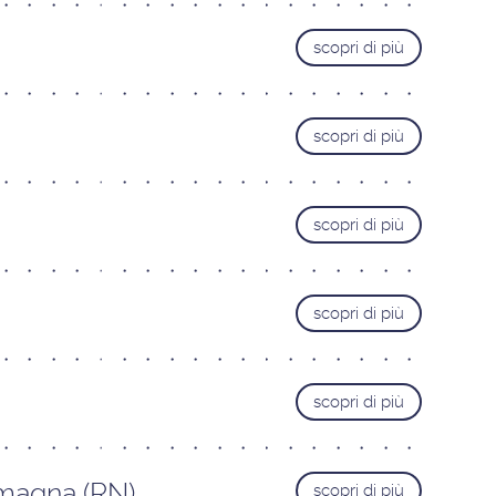
Varese
scopri di più
MARCHE
Ancona
Pesaro
scopri di più
PIEMONTE
Alessandria
scopri di più
Cuneo
Novara
Torino
scopri di più
SARDEGNA
Cagliari
scopri di più
TOSCANA
Firenze Gavinana
Firenze Isolotto
omagna (RN)
scopri di più