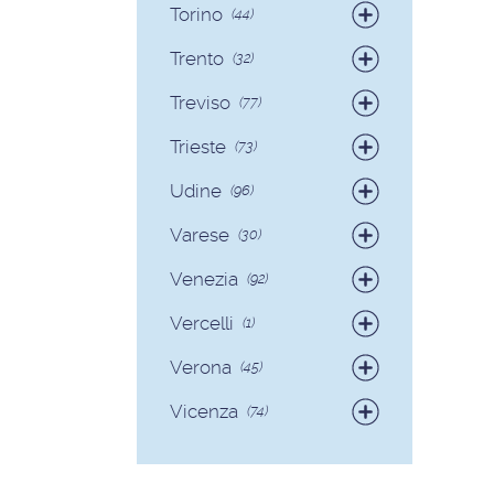
Torino
(44)
Badanti
(38)
Trento
(32)
Colf
(6)
Badanti
(30)
Treviso
(77)
Colf
(2)
Badanti
(73)
Trieste
(73)
Colf
(4)
Badanti
(71)
Udine
(96)
Colf
(2)
Badanti
(89)
Varese
(30)
Colf
(7)
Badanti
(28)
Venezia
(92)
Colf
(2)
Badanti
(90)
Vercelli
(1)
Colf
(2)
Badanti
(1)
Verona
(45)
Badanti
(40)
Vicenza
(74)
Colf
(5)
Badanti
(68)
Colf
(6)