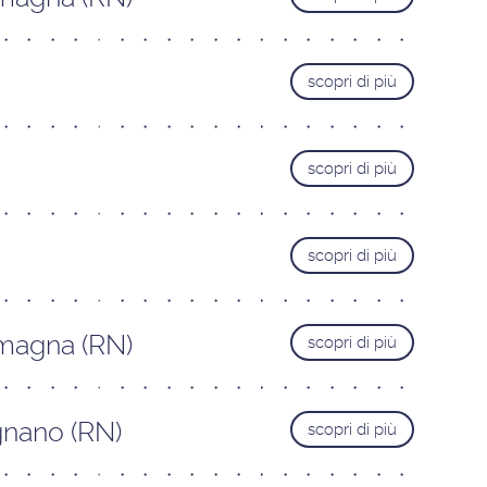
Livorno
Lucca
scopri di più
Pisa
Pistoia
Prato
scopri di più
TRENTINO ALTO-ADIGE
Bolzano
Bozen
Trento
scopri di più
UMBRIA
Perugia
omagna (RN)
scopri di più
gnano (RN)
scopri di più