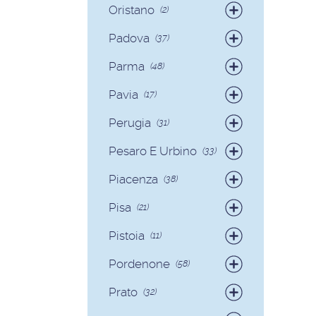
Oristano
(2)
Badanti
(2)
Padova
(37)
Badanti
(35)
Parma
(48)
Colf
(2)
Badanti
(42)
Pavia
(17)
Colf
(6)
Badanti
(17)
Perugia
(31)
Badanti
(29)
Pesaro E Urbino
(33)
Colf
(2)
Badanti
(31)
Piacenza
(38)
Colf
(2)
Badanti
(36)
Pisa
(21)
Colf
(2)
Badanti
(17)
Pistoia
(11)
Colf
(4)
Badanti
(11)
Pordenone
(58)
Badanti
(58)
Prato
(32)
Badanti
(32)