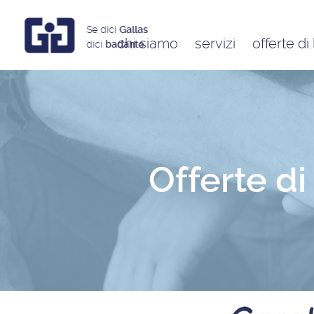
Se dici
Gallas
chi siamo
servizi
offerte di
dici
badante
Assistenti a ore
Babysitter
Badanti
Colf
Offerte di