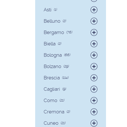
Badanti
(4)
Asti
(1)
Colf
(1)
Belluno
(2)
Colf
(2)
Bergamo
(76)
Badanti
(75)
Biella
(2)
Colf
(1)
Badanti
(2)
Bologna
(66)
Badanti
(62)
Bolzano
(29)
Colf
(4)
Badanti
(28)
Brescia
(114)
Colf
(1)
Badanti
(103)
Cagliari
(9)
Colf
(11)
Badanti
(8)
Como
(21)
Colf
(1)
Badanti
(18)
Cremona
(2)
Colf
(3)
Badanti
(2)
Cuneo
(21)