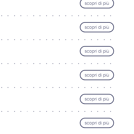
scopri di più
Roma Cipro
Roma Laurentina
Roma Monteverde
scopri di più
LIGURIA
Genova
LOMBARDIA
scopri di più
Bergamo
Brescia
scopri di più
Busto Arsizio
Como
Mantova
scopri di più
Milano Bezzi
Milano Loreto
scopri di più
Monza
Pavia