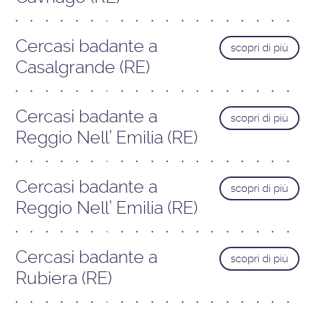
Cercasi badante a
scopri di più
Casalgrande (RE)
Cercasi badante a
scopri di più
Reggio Nell’ Emilia (RE)
Cercasi badante a
scopri di più
Reggio Nell’ Emilia (RE)
Cercasi badante a
scopri di più
Rubiera (RE)