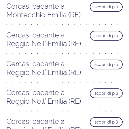
Cercasi badante a
scopri di più
Montecchio Emilia (RE)
Cercasi badante a
scopri di più
Reggio Nell’ Emilia (RE)
Cercasi badante a
scopri di più
Reggio Nell’ Emilia (RE)
Cercasi badante a
scopri di più
Reggio Nell’ Emilia (RE)
Cercasi badante a
scopri di più