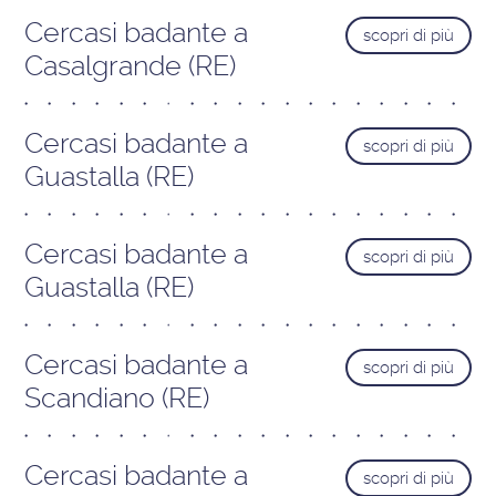
Cercasi badante a
scopri di più
Casalgrande (RE)
Cercasi badante a
scopri di più
Guastalla (RE)
Cercasi badante a
scopri di più
Guastalla (RE)
Cercasi badante a
scopri di più
Scandiano (RE)
Cercasi badante a
scopri di più