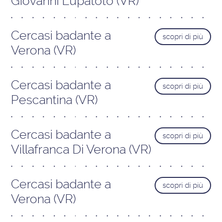
Giovanni Lupatoto (VR)
Cercasi badante a
scopri di più
Verona (VR)
Cercasi badante a
scopri di più
Pescantina (VR)
Cercasi badante a
scopri di più
Villafranca Di Verona (VR)
Cercasi badante a
scopri di più
Verona (VR)