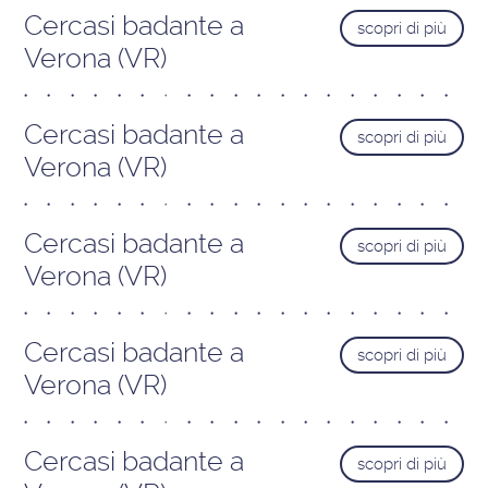
Cercasi badante a
scopri di più
Verona (VR)
Cercasi badante a
scopri di più
Verona (VR)
Cercasi badante a
scopri di più
Verona (VR)
Cercasi badante a
scopri di più
Verona (VR)
Cercasi badante a
scopri di più