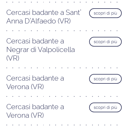
Cercasi badante a Sant’
scopri di più
Anna D’Alfaedo (VR)
Cercasi badante a
scopri di più
Negrar di Valpolicella
(VR)
Cercasi badante a
scopri di più
Verona (VR)
Cercasi badante a
scopri di più
Verona (VR)