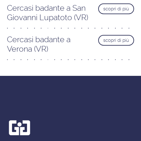
Cercasi badante a San
scopri di più
Giovanni Lupatoto (VR)
Cercasi badante a
scopri di più
Verona (VR)