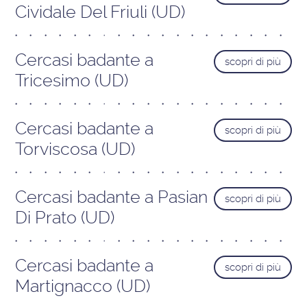
Cividale Del Friuli (UD)
Cercasi badante a
scopri di più
Tricesimo (UD)
Cercasi badante a
scopri di più
Torviscosa (UD)
Cercasi badante a Pasian
scopri di più
Di Prato (UD)
Cercasi badante a
scopri di più
Martignacco (UD)