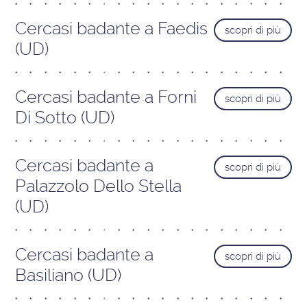
Cercasi badante a Faedis
scopri di più
(UD)
Cercasi badante a Forni
scopri di più
Di Sotto (UD)
Cercasi badante a
scopri di più
Palazzolo Dello Stella
(UD)
Cercasi badante a
scopri di più
Basiliano (UD)