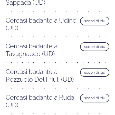
Sappada (UD)
Cercasi badante a Udine
scopri di più
(UD)
Cercasi badante a
scopri di più
Tavagnacco (UD)
Cercasi badante a
scopri di più
Pozzuolo Del Friuli (UD)
Cercasi badante a Ruda
scopri di più
(UD)