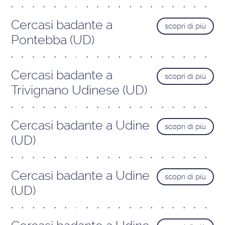
Cercasi badante a
scopri di più
Pontebba (UD)
Cercasi badante a
scopri di più
Trivignano Udinese (UD)
Cercasi badante a Udine
scopri di più
(UD)
Cercasi badante a Udine
scopri di più
(UD)