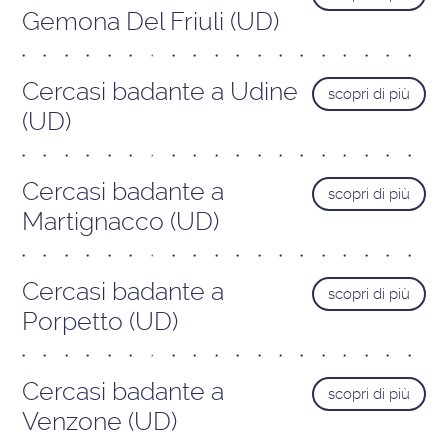
Gemona Del Friuli (UD)
Cercasi badante a Udine
scopri di più
(UD)
Cercasi badante a
scopri di più
Martignacco (UD)
Cercasi badante a
scopri di più
Porpetto (UD)
Cercasi badante a
scopri di più
Venzone (UD)