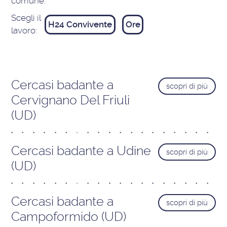
comune:
Scegli il
H24 Convivente
Ore
lavoro:
Cercasi badante a
scopri di più
Cervignano Del Friuli
(UD)
Cercasi badante a Udine
scopri di più
(UD)
Cercasi badante a
scopri di più
Campoformido (UD)