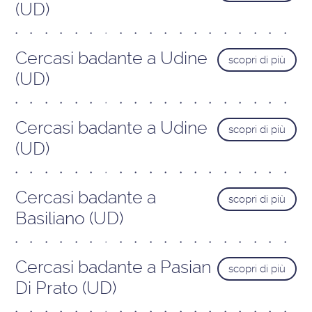
(UD)
Cercasi badante a Udine
scopri di più
(UD)
Cercasi badante a Udine
scopri di più
(UD)
Cercasi badante a
scopri di più
Basiliano (UD)
Cercasi badante a Pasian
scopri di più
Di Prato (UD)