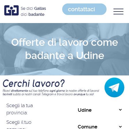
contattaci
Se dici
Gallas
dici
badante
Offerte di lavoro come
badante a Udine
Scegli la tua
provincia:
Scegli il tuo