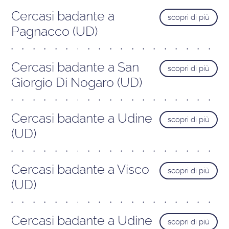
Cercasi badante a
scopri di più
Pagnacco (UD)
Cercasi badante a San
scopri di più
Giorgio Di Nogaro (UD)
Cercasi badante a Udine
scopri di più
(UD)
Cercasi badante a Visco
scopri di più
(UD)
Cercasi badante a Udine
scopri di più