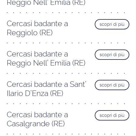
Reggio Nell’ Emilia (RE)
Cercasi badante a
scopri di più
Reggiolo (RE)
Cercasi badante a
scopri di più
Reggio Nell’ Emilia (RE)
Cercasi badante a Sant’
scopri di più
Ilario D’Enza (RE)
Cercasi badante a
scopri di più
Casalgrande (RE)