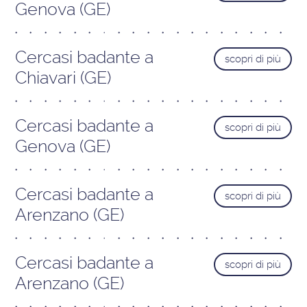
Genova (GE)
Cercasi badante a
scopri di più
Chiavari (GE)
Cercasi badante a
scopri di più
Genova (GE)
Cercasi badante a
scopri di più
Arenzano (GE)
Cercasi badante a
scopri di più
Arenzano (GE)