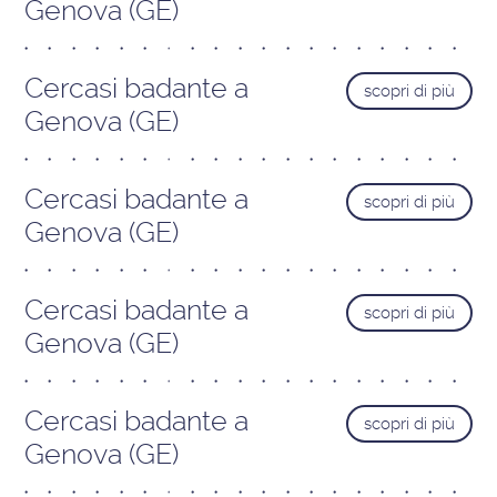
Genova (GE)
Cercasi badante a
scopri di più
Genova (GE)
Cercasi badante a
scopri di più
Genova (GE)
Cercasi badante a
scopri di più
Genova (GE)
Cercasi badante a
scopri di più
Genova (GE)