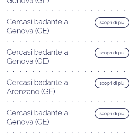
Genova (GE)
Cercasi badante a
scopri di più
Genova (GE)
Cercasi badante a
scopri di più
Genova (GE)
Cercasi badante a
scopri di più
Arenzano (GE)
Cercasi badante a
scopri di più
Genova (GE)