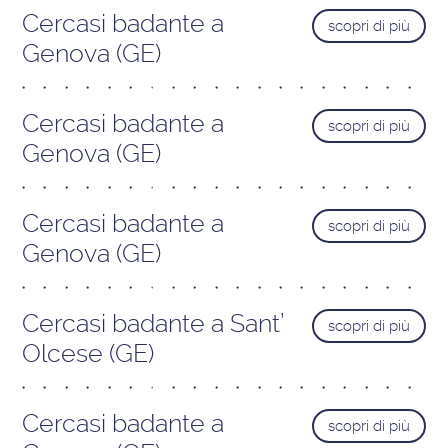
Cercasi badante a
scopri di più
Genova (GE)
Cercasi badante a
scopri di più
Genova (GE)
Cercasi badante a
scopri di più
Genova (GE)
Cercasi badante a Sant’
scopri di più
Olcese (GE)
Cercasi badante a
scopri di più