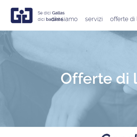
Se dici
Gallas
chi siamo
servizi
offerte di
dici
badante
Assistenti a ore
Babysitter
Badanti
Colf
Offerte di