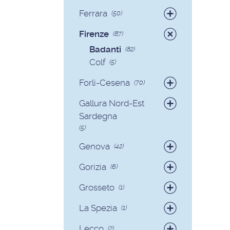
Badanti
(19)
Ferrara
(50)
Colf
(2)
Badanti
(49)
Firenze
(87)
Colf
(1)
Badanti
(82)
Colf
(5)
Forlì-Cesena
(70)
Badanti
(65)
Gallura Nord-Est
Colf
(5)
Sardegna
(5)
Badanti
(3)
Genova
(42)
Colf
(2)
Badanti
(39)
Gorizia
(6)
Colf
(3)
Badanti
(6)
Grosseto
(1)
Badanti
(1)
La Spezia
(1)
Colf
(1)
Lecco
(2)