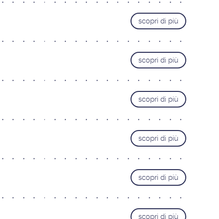
Varese
scopri di più
MARCHE
Ancona
Pesaro
scopri di più
PIEMONTE
Alessandria
scopri di più
Cuneo
Novara
Torino
scopri di più
SARDEGNA
Cagliari
scopri di più
TOSCANA
Firenze Gavinana
Firenze Isolotto
scopri di più