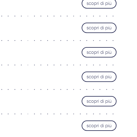
scopri di più
Roma Cipro
Roma Laurentina
Roma Monteverde
scopri di più
LIGURIA
Genova
LOMBARDIA
scopri di più
Bergamo
Brescia
scopri di più
Busto Arsizio
Como
Mantova
scopri di più
Milano Bezzi
Milano Loreto
scopri di più
Monza
Pavia