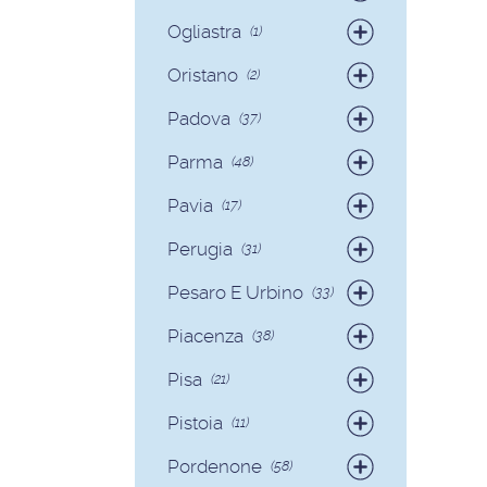
Badanti
(40)
Ogliastra
(1)
Colf
(7)
Colf
(1)
Oristano
(2)
Badanti
(2)
Padova
(37)
Badanti
(35)
Parma
(48)
Colf
(2)
Badanti
(42)
Pavia
(17)
Colf
(6)
Badanti
(17)
Perugia
(31)
Badanti
(29)
Pesaro E Urbino
(33)
Colf
(2)
Badanti
(31)
Piacenza
(38)
Colf
(2)
Badanti
(36)
Pisa
(21)
Colf
(2)
Badanti
(17)
Pistoia
(11)
Colf
(4)
Badanti
(11)
Pordenone
(58)