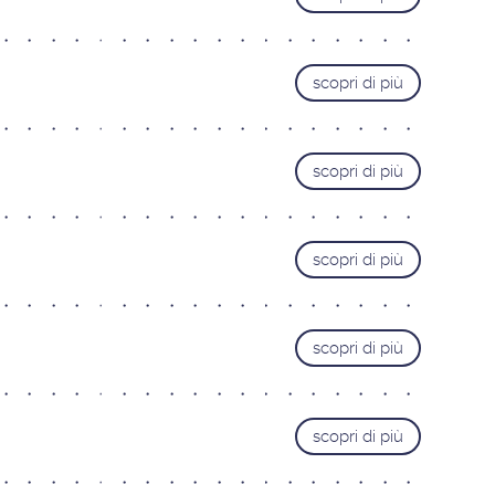
Livorno
Lucca
scopri di più
Pisa
Pistoia
Prato
scopri di più
TRENTINO ALTO-ADIGE
Bolzano
Bozen
Trento
scopri di più
UMBRIA
Perugia
scopri di più
scopri di più