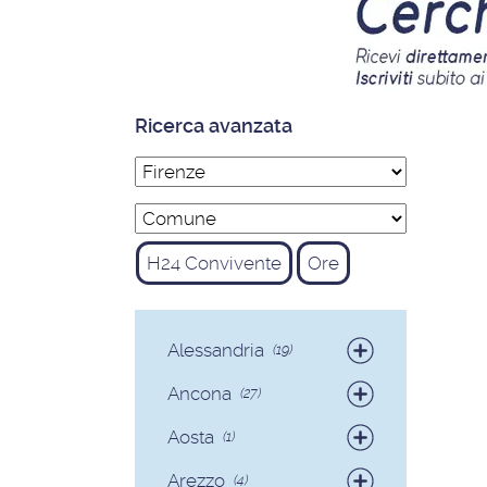
Ricerca avanzata
H24 Convivente
Ore
Alessandria
(19)
Badanti
(19)
Ancona
(27)
Badanti
(25)
Aosta
(1)
Colf
(2)
Badanti
(1)
Arezzo
(4)