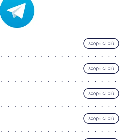
Trieste
Pordenone
Cervignano del Friuli
VENETO
scopri di più
Castelfranco Veneto
Mestre
Padova
scopri di più
Portogruaro
Treviso
scopri di più
Verona
Vicenza
LAZIO
scopri di più
Roma Adriatico
Roma Appia Nuova