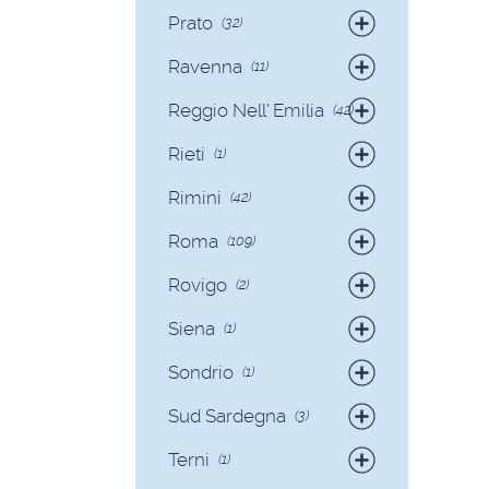
Badanti
(58)
Prato
(32)
Badanti
(32)
Ravenna
(11)
Badanti
(9)
Reggio Nell' Emilia
(42)
Colf
(2)
Badanti
(41)
Rieti
(1)
Colf
(1)
Badanti
(1)
Rimini
(42)
Badanti
(40)
Roma
(109)
Colf
(2)
Badanti
(93)
Rovigo
(2)
Colf
(16)
Badanti
(2)
Siena
(1)
Colf
(1)
Sondrio
(1)
Badanti
(1)
Sud Sardegna
(3)
Badanti
(3)
Terni
(1)
Badanti
(1)