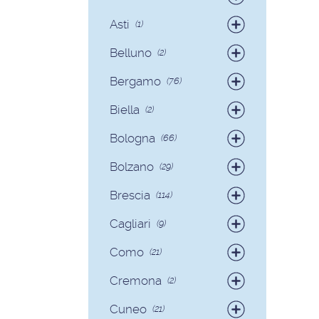
Badanti
(4)
Asti
(1)
Colf
(1)
Belluno
(2)
Colf
(2)
Bergamo
(76)
Badanti
(75)
Biella
(2)
Colf
(1)
Badanti
(2)
Bologna
(66)
Badanti
(62)
Bolzano
(29)
Colf
(4)
Badanti
(28)
Brescia
(114)
Colf
(1)
Badanti
(103)
Cagliari
(9)
Colf
(11)
Badanti
(8)
Como
(21)
Colf
(1)
Badanti
(18)
Cremona
(2)
Colf
(3)
Badanti
(2)
Cuneo
(21)