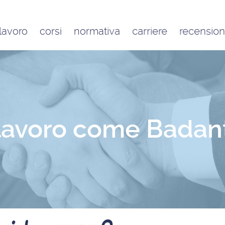
 lavoro
corsi
normativa
carriere
recension
Contratto di lavoro
Google
domestico e inquadramento
Trustpilot
Contributo FAP e altri
contributi per l’aiuto familiare
Costo delle badanti
conviventi e a ore
 lavoro come Badant
Sanzioni per chi assume una
badante o una colf in nero