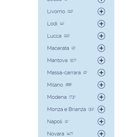
Badanti
(1)
Livorno
(12)
Colf
(1)
Badanti
(12)
Lodi
(4)
Badanti
(4)
Lucca
(22)
Badanti
(15)
Macerata
(2)
Colf
(7)
Badanti
(2)
Mantova
(57)
Badanti
(54)
Massa-carrara
(2)
Colf
(3)
Badanti
(2)
Milano
(88)
Badanti
(81)
Modena
(73)
Colf
(7)
Badanti
(70)
Monza e Brianza
(31)
Colf
(3)
Badanti
(30)
Napoli
(1)
Colf
(1)
Badanti
(1)
Novara
(47)