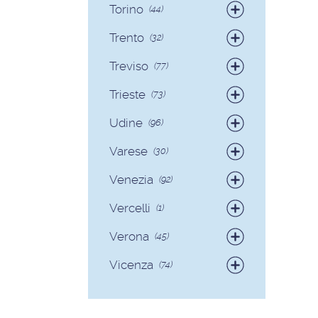
Torino
(44)
Badanti
(38)
Trento
(32)
Colf
(6)
Badanti
(30)
Treviso
(77)
Colf
(2)
Badanti
(73)
Trieste
(73)
Colf
(4)
Badanti
(71)
Udine
(96)
Colf
(2)
Badanti
(89)
Varese
(30)
Colf
(7)
Badanti
(28)
Venezia
(92)
Colf
(2)
Badanti
(90)
Vercelli
(1)
Colf
(2)
Badanti
(1)
Verona
(45)
Badanti
(40)
Vicenza
(74)
Colf
(5)
Badanti
(68)
Colf
(6)