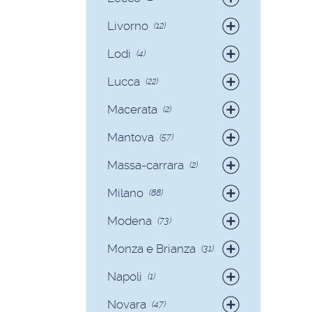
Badanti
(1)
Livorno
(12)
Colf
(1)
Badanti
(12)
Lodi
(4)
Badanti
(4)
Lucca
(22)
Badanti
(15)
Macerata
(2)
Colf
(7)
Badanti
(2)
Mantova
(57)
Badanti
(54)
Massa-carrara
(2)
Colf
(3)
Badanti
(2)
Milano
(88)
Badanti
(81)
Modena
(73)
Colf
(7)
Badanti
(70)
Monza e Brianza
(31)
Colf
(3)
Badanti
(30)
Napoli
(1)
Colf
(1)
Badanti
(1)
Novara
(47)