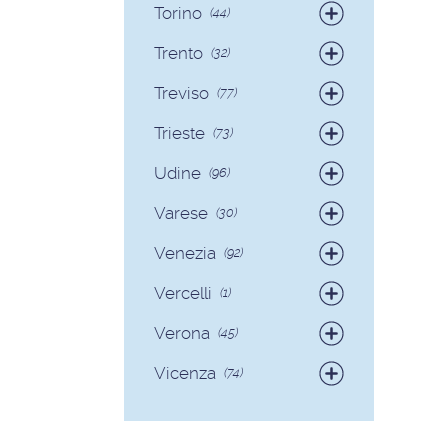
Torino
(44)
Badanti
(38)
Trento
(32)
Colf
(6)
Badanti
(30)
Treviso
(77)
Colf
(2)
Badanti
(73)
Trieste
(73)
Colf
(4)
Badanti
(71)
Udine
(96)
Colf
(2)
Badanti
(89)
Varese
(30)
Colf
(7)
Badanti
(28)
Venezia
(92)
Colf
(2)
Badanti
(90)
Vercelli
(1)
Colf
(2)
Badanti
(1)
Verona
(45)
Badanti
(40)
Vicenza
(74)
Colf
(5)
Badanti
(68)
Colf
(6)