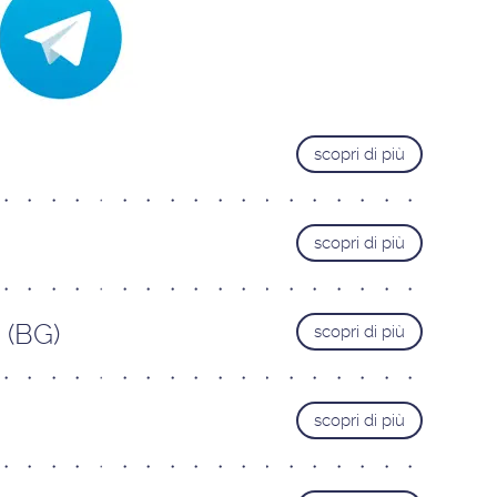
Trieste
Pordenone
Cervignano del Friuli
VENETO
scopri di più
Castelfranco Veneto
Mestre
Padova
scopri di più
Portogruaro
Treviso
 (BG)
scopri di più
Verona
Vicenza
LAZIO
scopri di più
Roma Adriatico
Roma Appia Nuova