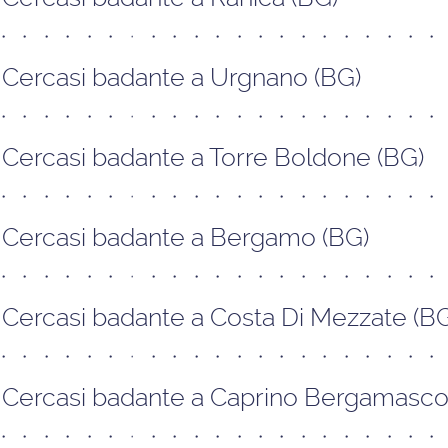
Cercasi badante a Urgnano (BG)
Cercasi badante a Torre Boldone (BG)
Cercasi badante a Bergamo (BG)
Cercasi badante a Costa Di Mezzate (B
Cercasi badante a Caprino Bergamasco