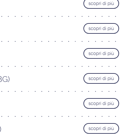
scopri di più
Roma Cipro
Roma Laurentina
Roma Monteverde
scopri di più
LIGURIA
Genova
LOMBARDIA
scopri di più
Bergamo
Brescia
BG)
scopri di più
Busto Arsizio
Como
Mantova
scopri di più
Milano Bezzi
Milano Loreto
)
scopri di più
Monza
Pavia