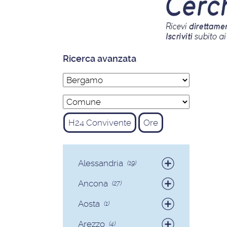
Ricerca avanzata
H24 Convivente
Ore
Alessandria
(19)
Badanti
(19)
Ancona
(27)
Badanti
(25)
Aosta
(1)
Colf
(2)
Badanti
(1)
Arezzo
(4)