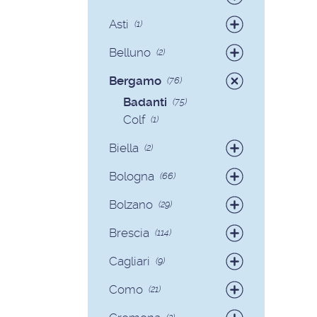
Badanti
(4)
Asti
(1)
Colf
(1)
Belluno
(2)
Colf
(2)
Bergamo
(76)
Badanti
(75)
Colf
(1)
Biella
(2)
Badanti
(2)
Bologna
(66)
Badanti
(62)
Bolzano
(29)
Colf
(4)
Badanti
(28)
Brescia
(114)
Colf
(1)
Badanti
(103)
Cagliari
(9)
Colf
(11)
Badanti
(8)
Como
(21)
Colf
(1)
Badanti
(18)