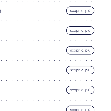
Varese
)
scopri di più
MARCHE
Ancona
Pesaro
scopri di più
PIEMONTE
Alessandria
scopri di più
Cuneo
Novara
Torino
scopri di più
SARDEGNA
Cagliari
scopri di più
TOSCANA
Firenze Gavinana
Firenze Isolotto
scopri di più