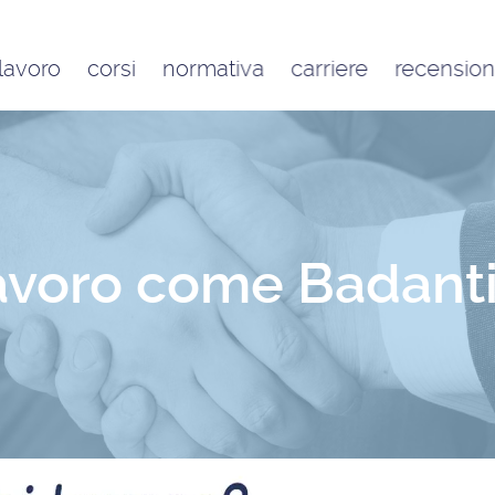
 lavoro
corsi
normativa
carriere
recension
Contratto di lavoro
Google
domestico e inquadramento
Trustpilot
Contributo FAP e altri
contributi per l’aiuto familiare
Costo delle badanti
conviventi e a ore
 lavoro come Badant
Sanzioni per chi assume una
badante o una colf in nero