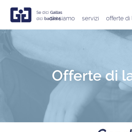
Se dici
Gallas
chi siamo
servizi
offerte di
dici
badante
Assistenti a ore
Babysitter
Badanti
Colf
Offerte di