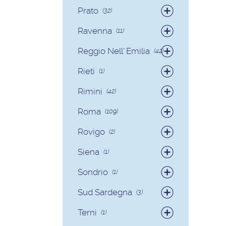
Badanti
(58)
Prato
(32)
Badanti
(32)
Ravenna
(11)
Badanti
(9)
Reggio Nell' Emilia
(42)
Colf
(2)
Badanti
(41)
Rieti
(1)
Colf
(1)
Badanti
(1)
Rimini
(42)
Badanti
(40)
Roma
(109)
Colf
(2)
Badanti
(93)
Rovigo
(2)
Colf
(16)
Badanti
(2)
Siena
(1)
Colf
(1)
Sondrio
(1)
Badanti
(1)
Sud Sardegna
(3)
Badanti
(3)
Terni
(1)
Badanti
(1)