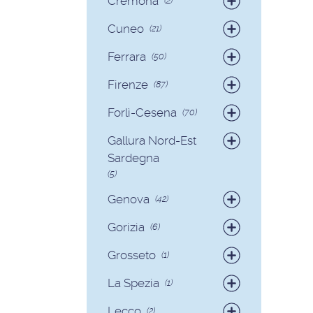
Cremona
(2)
Colf
(3)
Badanti
(2)
Cuneo
(21)
Badanti
(19)
Ferrara
(50)
Colf
(2)
Badanti
(49)
Firenze
(87)
Colf
(1)
Badanti
(82)
Forlì-Cesena
(70)
Colf
(5)
Badanti
(65)
Gallura Nord-Est
Colf
(5)
Sardegna
(5)
Badanti
(3)
Genova
(42)
Colf
(2)
Badanti
(39)
Gorizia
(6)
Colf
(3)
Badanti
(6)
Grosseto
(1)
Badanti
(1)
La Spezia
(1)
Colf
(1)
Lecco
(2)