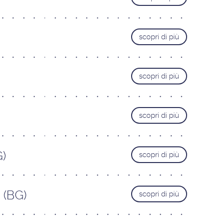
Livorno
Lucca
scopri di più
Pisa
Pistoia
Prato
scopri di più
TRENTINO ALTO-ADIGE
Bolzano
Bozen
Trento
scopri di più
UMBRIA
Perugia
G)
scopri di più
 (BG)
scopri di più