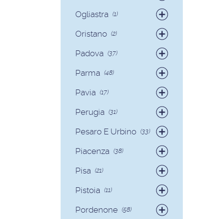
Badanti
(40)
Ogliastra
(1)
Colf
(7)
Colf
(1)
Oristano
(2)
Badanti
(2)
Padova
(37)
Badanti
(35)
Parma
(48)
Colf
(2)
Badanti
(42)
Pavia
(17)
Colf
(6)
Badanti
(17)
Perugia
(31)
Badanti
(29)
Pesaro E Urbino
(33)
Colf
(2)
Badanti
(31)
Piacenza
(38)
Colf
(2)
Badanti
(36)
Pisa
(21)
Colf
(2)
Badanti
(17)
Pistoia
(11)
Colf
(4)
Badanti
(11)
Pordenone
(58)