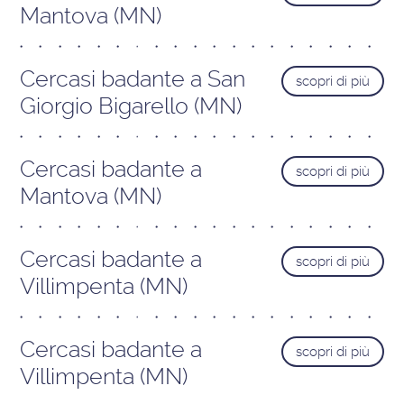
Mantova (MN)
Cercasi badante a San
scopri di più
Giorgio Bigarello (MN)
Cercasi badante a
scopri di più
Mantova (MN)
Cercasi badante a
scopri di più
Villimpenta (MN)
Cercasi badante a
scopri di più
Villimpenta (MN)