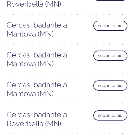
Roverbella (MN)
Cercasi badante a
scopri di più
Mantova (MN)
Cercasi badante a
scopri di più
Mantova (MN)
Cercasi badante a
scopri di più
Mantova (MN)
Cercasi badante a
scopri di più
Roverbella (MN)