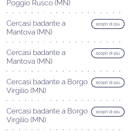
Poggio Rusco (MN)
Cercasi badante a
scopri di più
Mantova (MN)
Cercasi badante a
scopri di più
Mantova (MN)
Cercasi badante a Borgo
scopri di più
Virgilio (MN)
Cercasi badante a Borgo
scopri di più
Virgilio (MN)