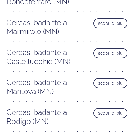
Roncoferraro (MN)
Cercasi badante a
scopri di più
Marmirolo (MN)
Cercasi badante a
scopri di più
Castellucchio (MN)
Cercasi badante a
scopri di più
Mantova (MN)
Cercasi badante a
scopri di più
Rodigo (MN)