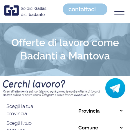
contattaci
Se dici
Gallas
dici
badante
Offerte di lavoro come
Badanti a Mantova
Scegli la tua
provincia:
Scegli il tuo