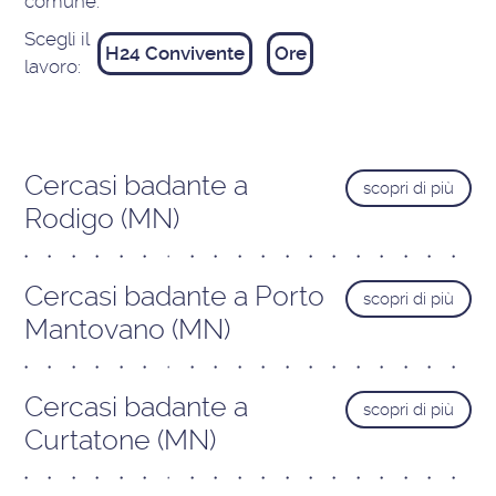
comune:
Scegli il
H24 Convivente
Ore
lavoro:
Cercasi badante a
scopri di più
Rodigo (MN)
Cercasi badante a Porto
scopri di più
Mantovano (MN)
Cercasi badante a
scopri di più
Curtatone (MN)