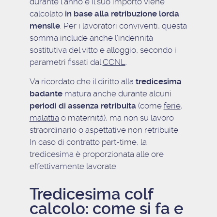
durante l’anno e il suo importo viene
calcolato
in base alla retribuzione lorda
mensile
. Per i lavoratori conviventi, questa
somma include anche l’indennità
sostitutiva del vitto e alloggio, secondo i
parametri fissati dal
CCNL
.
Va ricordato che il diritto alla
tredicesima
badante
matura anche durante alcuni
periodi di assenza retribuita
(come
ferie
,
malattia
o maternità), ma non su lavoro
straordinario o aspettative non retribuite.
In caso di contratto part-time, la
tredicesima è proporzionata alle ore
effettivamente lavorate.
Tredicesima colf
calcolo: come si fa e