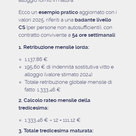
alloggio forniti in natura.
Ecco un
esempio pratico
aggiornato con i
valori 2025, riferiti a una
badante livello
CS
(per persone non autosufficienti), con
contratto convivente a
54 ore settimanali
:
1. Retribuzione mensile lorda:
1.137,86 €
195,60 € di indennità sostitutiva vitto e
alloggio (valore stimato 2024)
Totale retribuzione globale mensile di
fatto: 1.333,46 €
2. Calcolo rateo mensile della
tredicesima:
1.333,46 € ÷ 12 = 111,12 €
3. Totale tredicesima maturata: