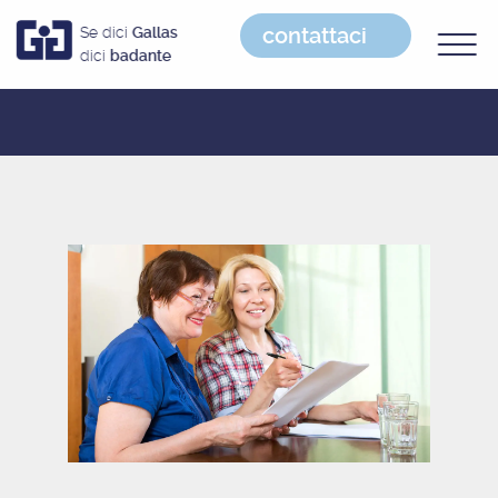
contattaci
Se dici
Gallas
dici
badante