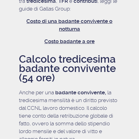
tra
tredicesima
,
TFR
e
contributi
, leggi le
guide di Gallas Group:
Costo di una badante convivente o
notturna
Costo badante a ore
Calcolo tredicesima
badante convivente
(54 ore)
Anche per una
badante convivente,
la
tredicesima mensilità è un diritto previsto
dal CCNL lavoro domestico. Il calcolo
tiene conto della retribuzione globale di
fatto, ovvero la somma dello stipendio
lordo mensile e del valore di vitto e