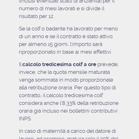
(inclusi eventuali scatti di anzianità) per il
numero di mesi lavorati e si divide il
risultato per 12.
Se la colf o badante ha lavorato per meno
di un anno e se il contratto è stato attivo
per almeno 15 giorni, l’importo sarà
riproporzionato in base ai mesi effettivi.
Il
calcolo tredicesima colf a ore
prevede,
invece, che la quota mensile maturata
venga sommata in modo proporzionale
alla retribuzione oraria. Per questo tipo di
contratto, il calcolo tredicesima colf
considera anche l’8,33% della retribuzione
oraria già incluso nei bollettini contributivi
INPS.
In caso di maternità a carico del datore di
lavoro, ad esempio, matura solo il 20% del