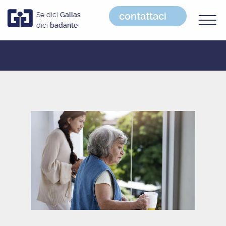
contattaci
Se dici
Gallas
dici
badante