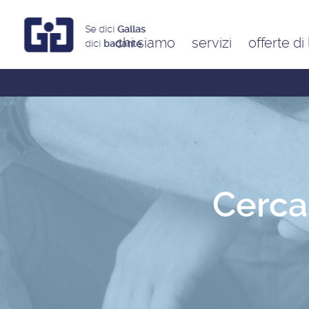
Se dici
Gallas
chi siamo
servizi
offerte di
dici
badante
Assistenti a ore
Babysitter
Badanti
Colf
Cercas