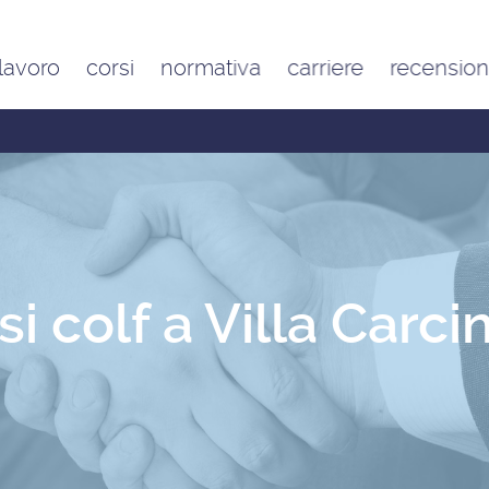
 lavoro
corsi
normativa
carriere
recension
Contratto di lavoro
Google
domestico e inquadramento
Trustpilot
Contributo FAP e altri
contributi per l’aiuto familiare
Costo delle badanti
conviventi e a ore
Sanzioni per chi assume una
badante o una colf in nero
i colf a Villa Carci