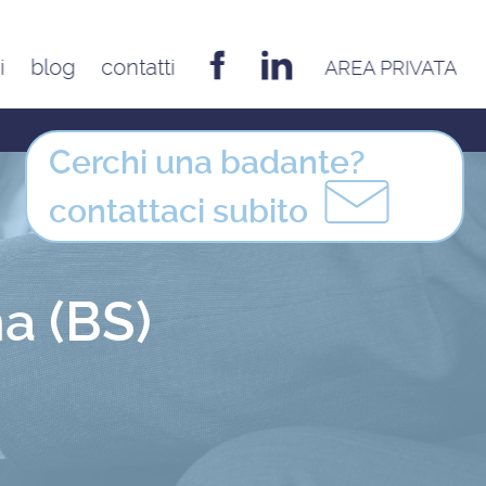
i
blog
contatti
AREA PRIVATA
EMILIA ROMAGNA
Bologna
Cerchi una badante?
Cesena
contattaci
subito
Ferrara
Forlì
Modena
na (BS)
Parma
Piacenza
Reggio Emilia
Rimini
FRIULI VENEZIA GIULIA
Udine