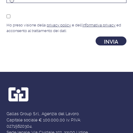
Ho preso visione della
privacy policy
e dell'
informativa privacy
ed
acconsento al trattamento dei dati.
Gallas Group S.r.l., Agenzia del Lavoro.
Capitale sociale € 100.000,00 i.v. P.IVA:
02715620304.
Sede legale: Via Cividale 322, 33100 Udine.