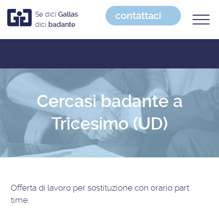
contattaci
Se dici
Gallas
dici
badante
Cercasi badante a
Tricesimo (UD)
Offerta di lavoro
per sostituzione con orario part
time
.