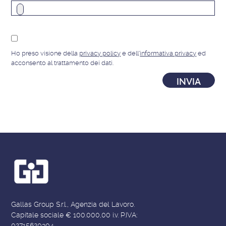
Ho preso visione della
privacy policy
e dell'
informativa privacy
ed
acconsento al trattamento dei dati.
Gallas Group S.r.l., Agenzia del Lavoro.
Capitale sociale € 100.000,00 i.v. P.IVA:
02715620304.