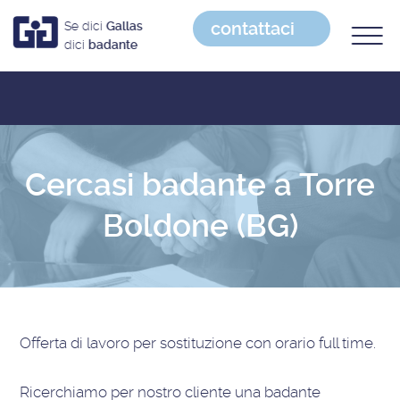
contattaci
Se dici
Gallas
dici
badante
Cercasi badante a Torre
Boldone (BG)
Offerta di lavoro
per sostituzione con orario full time
.
Ricerchiamo per nostro cliente una badante