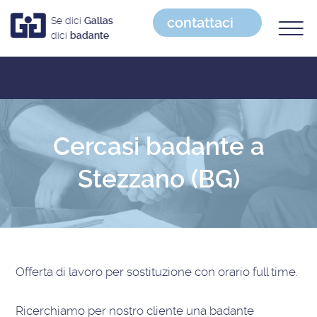
contattaci
Se dici
Gallas
dici
badante
Cercasi badante a
Stezzano (BG)
Offerta di lavoro
per sostituzione con orario full time
.
Ricerchiamo per nostro cliente una badante