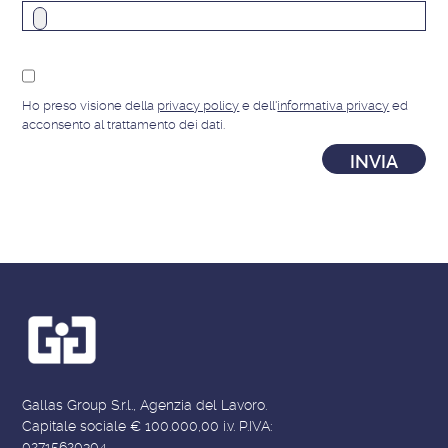
Ho preso visione della
privacy policy
e dell'
informativa privacy
ed
acconsento al trattamento dei dati.
Gallas Group S.r.l., Agenzia del Lavoro.
Capitale sociale € 100.000,00 i.v. P.IVA:
02715620304.