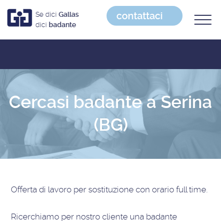
contattaci
Se dici
Gallas
dici
badante
Cercasi badante a Serina
(BG)
Offerta di lavoro
per sostituzione con orario full time
.
Ricerchiamo per nostro cliente una badante