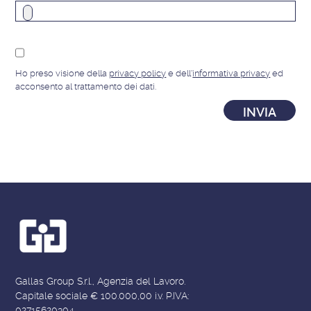
Ho preso visione della
privacy policy
e dell'
informativa privacy
ed
acconsento al trattamento dei dati.
Gallas Group S.r.l., Agenzia del Lavoro.
Capitale sociale € 100.000,00 i.v. P.IVA:
02715620304.