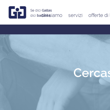
Se dici
Gallas
chi siamo
servizi
offerte di
dici
badante
Assistenti a ore
Babysitter
Badanti
Colf
Cercas