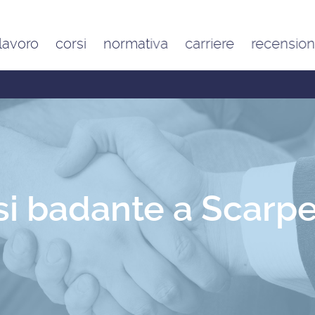
 lavoro
corsi
normativa
carriere
recension
Contratto di lavoro
Google
domestico e inquadramento
Trustpilot
Contributo FAP e altri
contributi per l’aiuto familiare
Costo delle badanti
conviventi e a ore
Sanzioni per chi assume una
badante o una colf in nero
i badante a Scarper