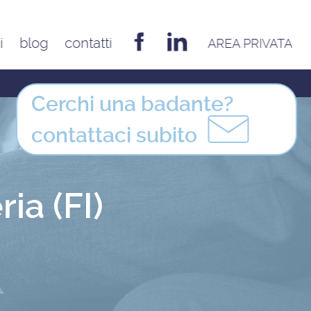
i
blog
contatti
AREA PRIVATA
EMILIA ROMAGNA
Bologna
Cerchi una badante?
Cesena
contattaci
subito
Ferrara
Forlì
Modena
ia (FI)
Parma
Piacenza
Reggio Emilia
Rimini
FRIULI VENEZIA GIULIA
Udine