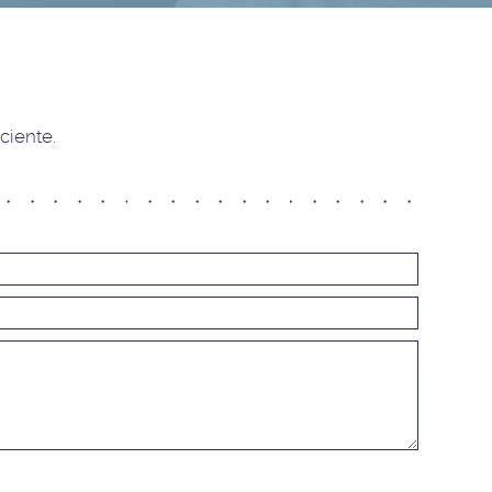
Trieste
Pordenone
Cervignano del Friuli
VENETO
ciente.
Castelfranco Veneto
Mestre
Padova
Alternati
Portogruaro
Treviso
Verona
Vicenza
LAZIO
Roma Adriatico
Roma Appia Nuova