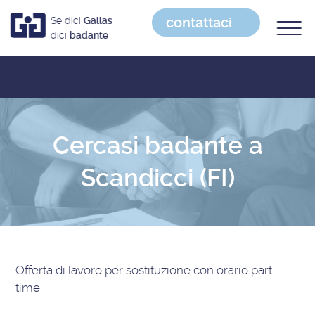
contattaci
Se dici
Gallas
dici
badante
Cercasi badante a
Scandicci (FI)
Offerta di lavoro
per sostituzione con orario part
time
.