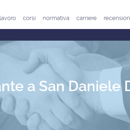
 lavoro
corsi
normativa
carriere
recension
Contratto di lavoro
Google
domestico e inquadramento
Trustpilot
Contributo FAP e altri
contributi per l’aiuto familiare
Costo delle badanti
conviventi e a ore
Sanzioni per chi assume una
badante o una colf in nero
nte a San Daniele De