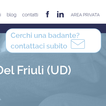
i
blog
contatti
AREA PRIVATA
EMILIA ROMAGNA
Bologna
Cerchi una badante?
Cesena
contattaci
subito
Ferrara
Forlì
Modena
l Friuli (UD)
Parma
Piacenza
Reggio Emilia
Rimini
FRIULI VENEZIA GIULIA
Udine