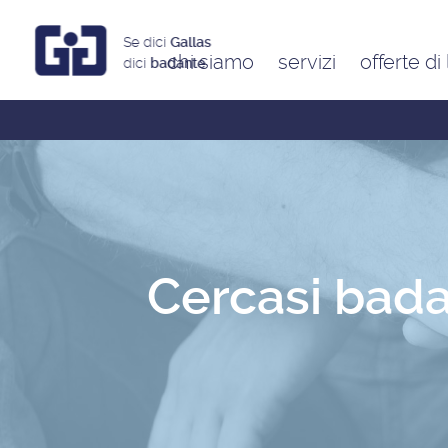
Se dici
Gallas
chi siamo
servizi
offerte di
dici
badante
Assistenti a ore
Babysitter
Badanti
Colf
Cercasi bada