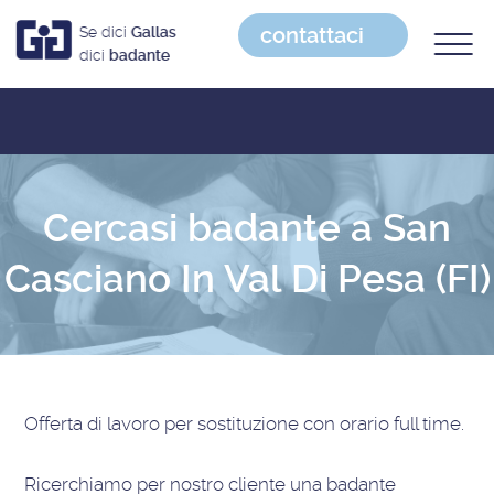
contattaci
Se dici
Gallas
dici
badante
Cercasi badante a San
Casciano In Val Di Pesa (FI)
Offerta di lavoro
per sostituzione con orario full time
.
Ricerchiamo per nostro cliente una badante