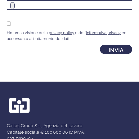
Ho preso visione della
privacy policy
e dell'
informativa privacy
ed
acconsento al trattamento dei dati.
Gallas Group S.r.l., Agenzia del Lavoro.
Capitale sociale € 100.000,00 i.v. P.IVA:
02715620304.